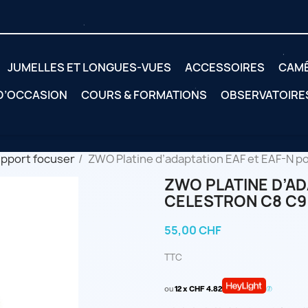
JUMELLES ET LONGUES-VUES
ACCESSOIRES
CAM
 D’OCCASION
COURS & FORMATIONS
OBSERVATOIRE
pport focuser
ZWO Platine d’adaptation EAF et EAF-N p
ZWO PLATINE D’AD
CELESTRON C8 C9
55,00 CHF
TTC
ou
12 x CHF 4.82