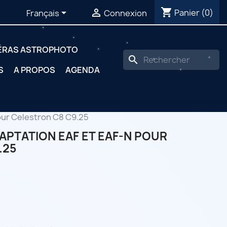
shopping_cart


Panier
(0)
Français
Connexion
ÉRAS ASTROPHOTO
search
S
A PROPOS
AGENDA
our Celestron C8 C9.25
APTATION EAF ET EAF-N POUR
.25