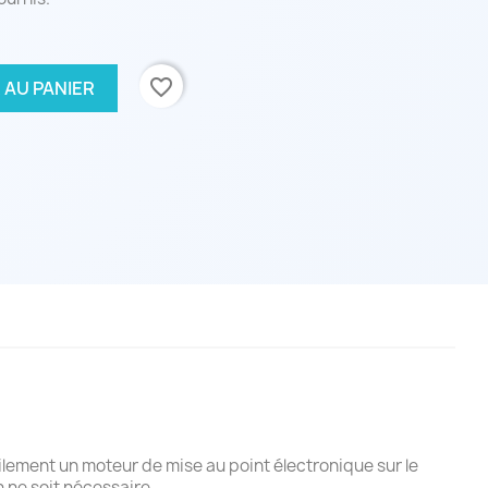
favorite_border
 AU PANIER
lement un moteur de mise au point électronique sur le
 ne soit nécessaire.