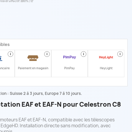
ntérêt effectif: 9.90% | 12
ibles
i
i
i
i
ancaire
Paiement en magasin
PimPay
HeyLight
on : Suisse 2 à 3 jours, Europe 7 à 10 jours.
tation EAF et EAF-N pour Celestron C8
 moteurs EAF et EAF-N, compatible avec les télescopes
 EdgeHD. Installation directe sans modification, avec
ournis.