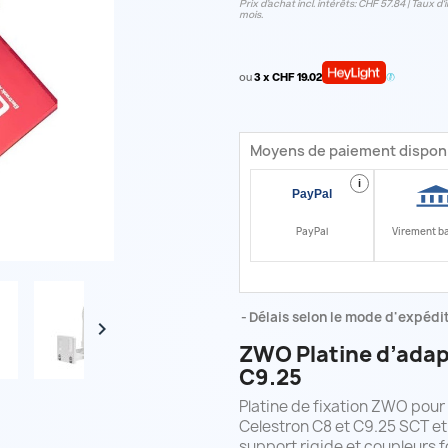
Prix d’achat incl. intérêts: CHF 57.84 | Taux d‘i
mois.
ou
3 x CHF 19.02
Moyens de paiement dispon
i
PayPal
Virement b
Délais selon le mode d'expéditi

ZWO Platine d’adap
C9.25
Platine de fixation ZWO pour
Celestron C8 et C9.25 SCT et
support rigide et coupleurs f