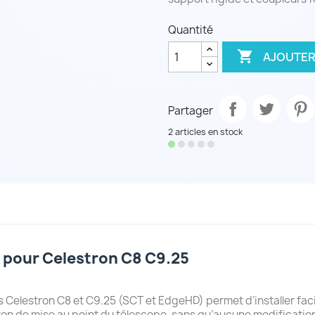
Quantité

AJOUTER
Partager
2 articles en stock
 pour Celestron C8 C9.25
Celestron C8 et C9.25 (SCT et EdgeHD) permet d’installer faci
ton de mise au point du télescope, sans qu’aucune modification