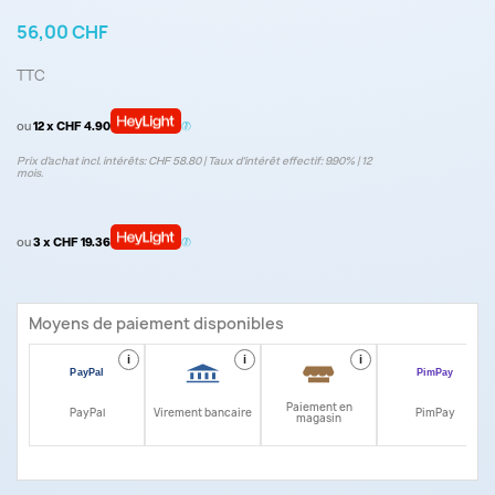
56,00 CHF
TTC
ou
12 x CHF 4.90
Prix d’achat incl. intérêts: CHF 58.80 | Taux d‘intérêt effectif: 9.90% | 12
mois.
ou
3 x CHF 19.36
Moyens de paiement disponibles
i
i
i
i
Paiement en
PayPal
Virement bancaire
PimPay
magasin