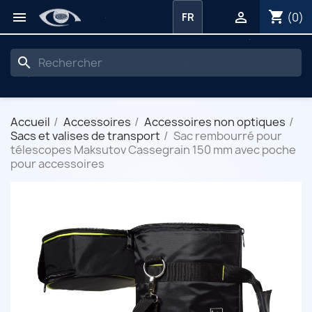
shopping_cart


(0)
FR
search
Accueil
Accessoires
Accessoires non optiques
Sacs et valises de transport
Sac rembourré pour
télescopes Maksutov Cassegrain 150 mm avec poche
pour accessoires