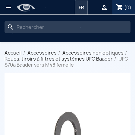
shopping_cart


(0)
FR
search
Accueil
Accessoires
Accessoires non optiques
Roues, tiroirs à filtres et systèmes UFC Baader
UFC
S70a Baader vers M48 femelle