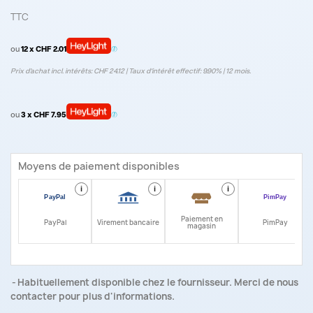
TTC
ou
12 x CHF 2.01
Prix d’achat incl. intérêts: CHF 24.12 | Taux d‘intérêt effectif: 9.90% | 12 mois.
ou
3 x CHF 7.95
Moyens de paiement disponibles
i
i
i
i
Paiement en
PayPal
Virement bancaire
PimPay
magasin
Habituellement disponible chez le fournisseur. Merci de nous
contacter pour plus d'informations.