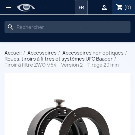
shopping_cart


(0)
FR
search
Accueil
Accessoires
Accessoires non optiques
Roues, tiroirs à filtres et systèmes UFC Baader
Tiroir à filtre ZWO M54 – Version 2 – Tirage 20 mm