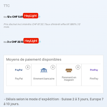
TTC
ou
12 x CHF 5.61
Prix d’achat incl. intérêts: CHF 67.32 | Taux d‘intérêt effectif: 9.90% | 12
mois.
ou
3 x CHF 22.13
Moyens de paiement disponibles
i
i
i
i
Paiement en
PayPal
Virement bancaire
PimPay
magasin
Délais selon le mode d'expédition : Suisse 2 à 3 jours, Europe 7
à 10 jours.