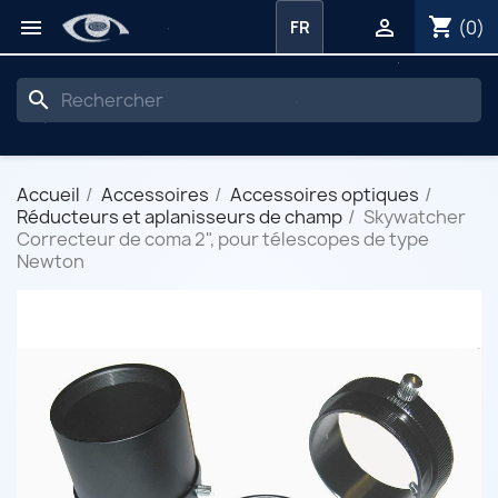
shopping_cart


(0)
FR
search
Accueil
Accessoires
Accessoires optiques
Réducteurs et aplanisseurs de champ
Skywatcher
Correcteur de coma 2", pour télescopes de type
Newton