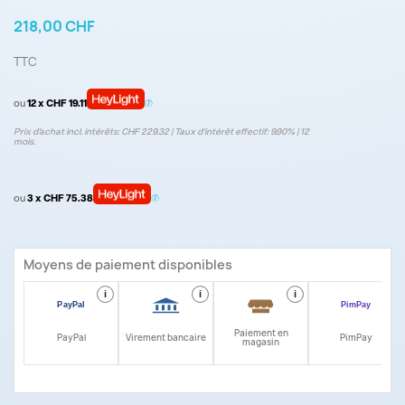
218,00 CHF
TTC
ou
12 x CHF 19.11
Prix d’achat incl. intérêts: CHF 229.32 | Taux d‘intérêt effectif: 9.90% | 12
mois.
ou
3 x CHF 75.38
Moyens de paiement disponibles
i
i
i
i
Paiement en
PayPal
Virement bancaire
PimPay
magasin