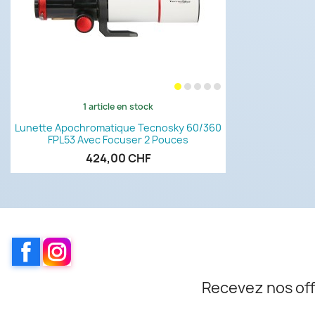
1 article en stock
Aperçu rapide

Lunette Apochromatique Tecnosky 60/360
FPL53 Avec Focuser 2 Pouces
424,00 CHF
Facebook
Instagram
Recevez nos off