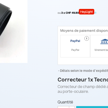
ou
3 x CHF 49.80
Moyens de paiement dispon
i
PayPal
Virement b
Délais selon le mode d'expéditi
Correcteur 1x Tecn
Correcteur de champ dédié a
au porte-oculaire.
Quantité