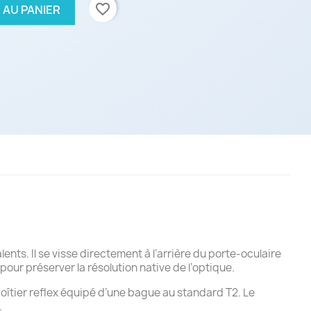
favorite_border
 AU PANIER
s. Il se visse directement à l’arrière du porte-oculaire
pour préserver la résolution native de l’optique.
 boîtier reflex équipé d’une bague au standard T2. Le
.