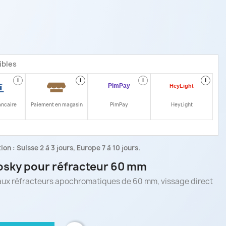
ibles
i
i
i
i
ancaire
Paiement en magasin
PimPay
HeyLight
on : Suisse 2 à 3 jours, Europe 7 à 10 jours.
osky pour réfracteur 60 mm
ux réfracteurs apochromatiques de 60 mm, vissage direct