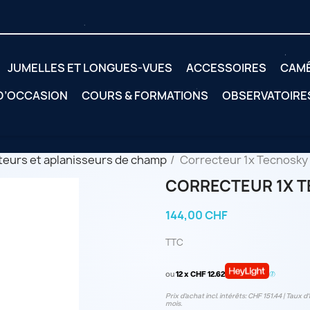
JUMELLES ET LONGUES-VUES
ACCESSOIRES
CAM
 D’OCCASION
COURS & FORMATIONS
OBSERVATOIRE
eurs et aplanisseurs de champ
Correcteur 1x Tecnosky
CORRECTEUR 1X T
144,00 CHF
TTC
ou
12 x CHF 12.62
Prix d’achat incl. intérêts: CHF 151.44 | Taux d‘
mois.