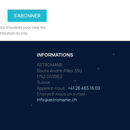
ous trouverez pour cela nos
ilisation du site.
INFORMATIONS
ASTROMANIE
Route André-Piller 33G
1762 GIVISIEZ
Suisse
Appelez-nous :
+41 26 465 16 00
Envoyez-nous un e-mail :
info@astromanie.ch