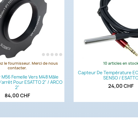
z le fournisseur. Merci de nous
10 articles en stoc
Aperçu rapide
Aperçu rapi


contacter.
Capteur De Température E
 M56 Femelle Vers M48 Mâle
SENSO / ESATT
’arrêt Pour ESATTO 2" / ARCO
24,00 CHF
2"
84,00 CHF