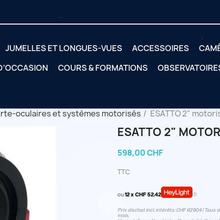
JUMELLES ET LONGUES-VUES
ACCESSOIRES
CAM
 D’OCCASION
COURS & FORMATIONS
OBSERVATOIRE
rte-oculaires et systèmes motorisés
ESATTO 2" motoris
ESATTO 2" MOTOR
598,00 CHF
TTC
ou
12 x CHF 52.42
Prix d’achat incl. intérêts: CHF 629.04 | Taux d‘
mois.