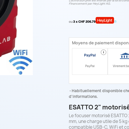
L'octroi d'un prêt est interdit par la loi s'il 
Financement par HeyLight AG.
ou
3 x CHF 206.79
Moyens de paiement dispon
i
PayPal
Virement b
Habituellement disponible che
d'informations.
ESATTO 2" motorisé
Le focuser motorisé ESATTO 2
mm, une charge utile de 5 kg e
compatible USB-C, WiFi et cont