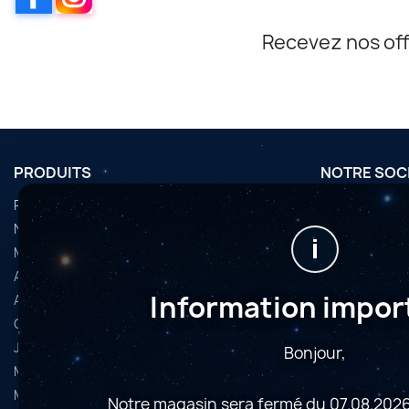
Recevez nos off
PRODUITS
NOTRE SOC
Promotions
Conditions d'u
Nouveaux produits
Horaires
i
Meilleures ventes
Nous contact
Accessoires
Plan du site
Information impor
Articles d’occasion
Magasins
Caméras astrophoto
Jumelles et longues-vues
Bonjour,
Microscopes
Montures
Notre magasin sera fermé du 07.08.2026