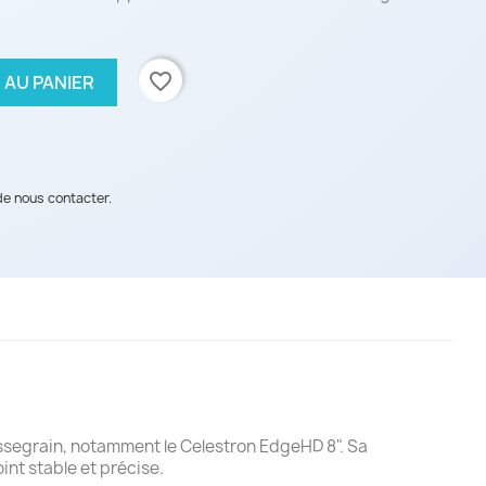
favorite_border
 AU PANIER
de nous contacter.
ssegrain, notamment le Celestron EdgeHD 8". Sa
nt stable et précise.