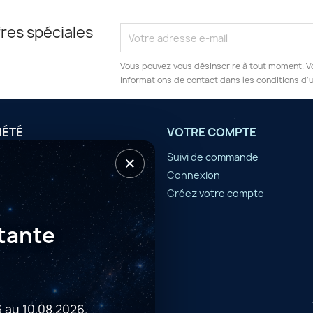
res spéciales
Vous pouvez vous désinscrire à tout moment. V
informations de contact dans les conditions d'ut
IÉTÉ
VOTRE COMPTE
×
tilisation
Suivi de commande
Connexion
er
Créez votre compte
tante
 au 10.08.2026.