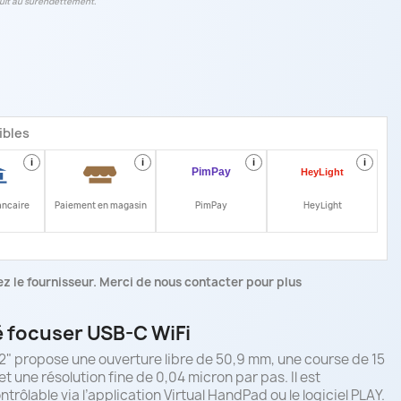
conduit au surendettement.
ibles
i
i
i
i
ancaire
Paiement en magasin
PimPay
HeyLight
z le fournisseur. Merci de nous contacter pour plus
 focuser USB-C WiFi
" propose une ouverture libre de 50,9 mm, une course de 15
t une résolution fine de 0,04 micron par pas. Il est
rôlable via l’application Virtual HandPad ou le logiciel PLAY.