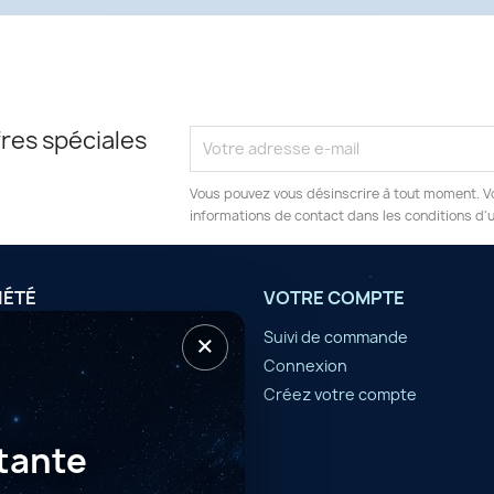
res spéciales
Vous pouvez vous désinscrire à tout moment. V
informations de contact dans les conditions d'ut
IÉTÉ
VOTRE COMPTE
×
tilisation
Suivi de commande
Connexion
er
Créez votre compte
tante