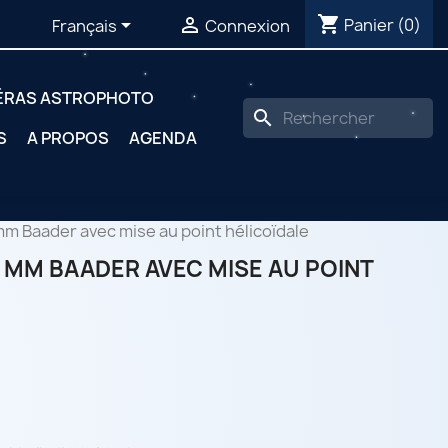
shopping_cart


Panier
(0)
Français
Connexion
ÉRAS ASTROPHOTO
search
S
A PROPOS
AGENDA
mm Baader avec mise au point hélicoïdale
 MM BAADER AVEC MISE AU POINT