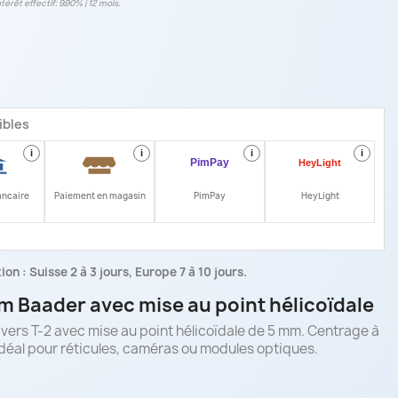
ntérêt effectif: 9.90% | 12 mois.
ibles
i
i
i
i
ancaire
Paiement en magasin
PimPay
HeyLight
on : Suisse 2 à 3 jours, Europe 7 à 10 jours.
m Baader avec mise au point hélicoïdale
ers T-2 avec mise au point hélicoïdale de 5 mm. Centrage à
 Idéal pour réticules, caméras ou modules optiques.