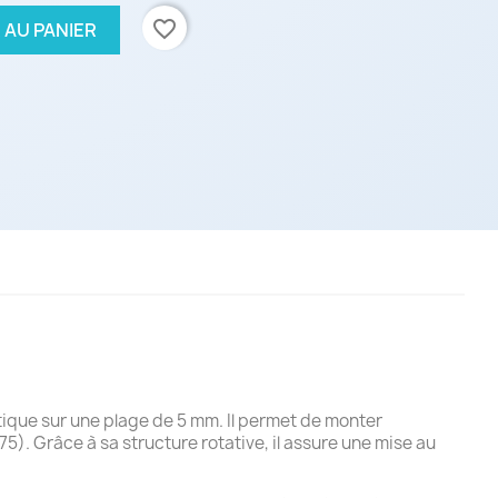
favorite_border
 AU PANIER
ptique sur une plage de 5 mm. Il permet de monter
5). Grâce à sa structure rotative, il assure une mise au