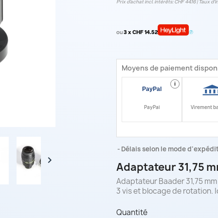
Prix d’achat incl. intérêts: CHF 44.16 | Taux d‘i
ou
3 x CHF 14.52
Moyens de paiement dispon
i
PayPal
Virement b
Délais selon le mode d'expéditi

Adaptateur 31,75 m
Adaptateur Baader 31,75 mm v
3 vis et blocage de rotation.
Quantité