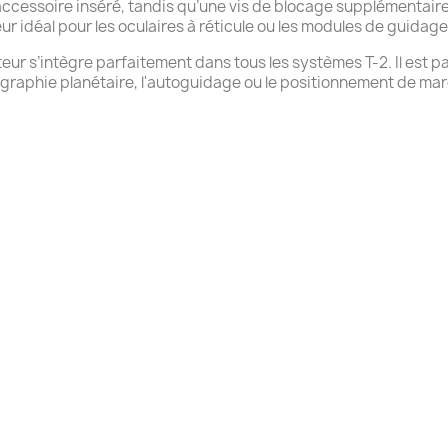
’accessoire inséré, tandis qu’une vis de blocage supplémentaire
r idéal pour les oculaires à réticule ou les modules de guidage 
ur s’intègre parfaitement dans tous les systèmes T-2. Il est p
raphie planétaire, l'autoguidage ou le positionnement de mar