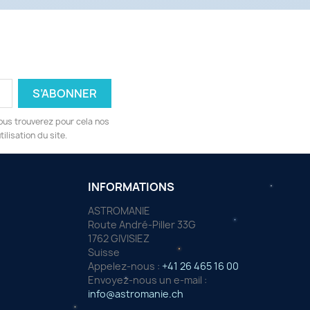
ous trouverez pour cela nos
ilisation du site.
INFORMATIONS
ASTROMANIE
Route André-Piller 33G
1762 GIVISIEZ
Suisse
Appelez-nous :
+41 26 465 16 00
Envoyez-nous un e-mail :
info@astromanie.ch