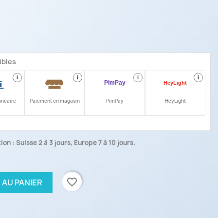
ibles
i
i
i
i
ancaire
Paiement en magasin
PimPay
HeyLight
on : Suisse 2 à 3 jours, Europe 7 à 10 jours.
favorite_border
 AU PANIER