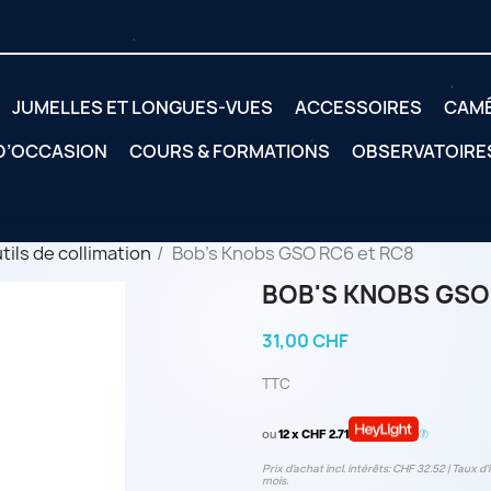
JUMELLES ET LONGUES-VUES
ACCESSOIRES
CAM
 D’OCCASION
COURS & FORMATIONS
OBSERVATOIRE
tils de collimation
Bob's Knobs GSO RC6 et RC8
BOB'S KNOBS GSO
31,00 CHF
TTC
ou
12 x CHF 2.71
Prix d’achat incl. intérêts: CHF 32.52 | Taux d‘i
mois.