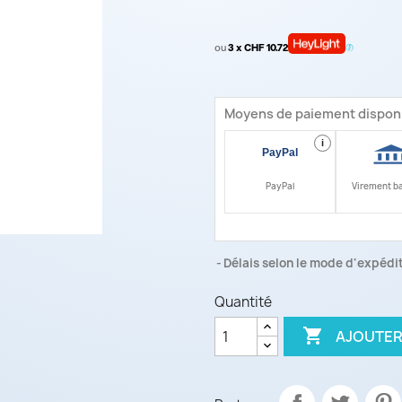
ou
3 x CHF 10.72
Moyens de paiement dispon
i
PayPal
Virement b
Délais selon le mode d'expéditi
Quantité

AJOUTER