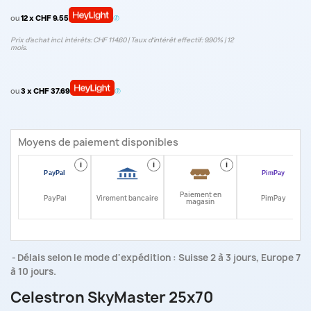
ou
12 x CHF 9.55
Prix d’achat incl. intérêts: CHF 114.60 | Taux d‘intérêt effectif: 9.90% | 12
mois.
ou
3 x CHF 37.69
Moyens de paiement disponibles
i
i
i
i
Paiement en
PayPal
Virement bancaire
PimPay
magasin
Délais selon le mode d'expédition : Suisse 2 à 3 jours, Europe 7
à 10 jours.
Celestron SkyMaster 25x70