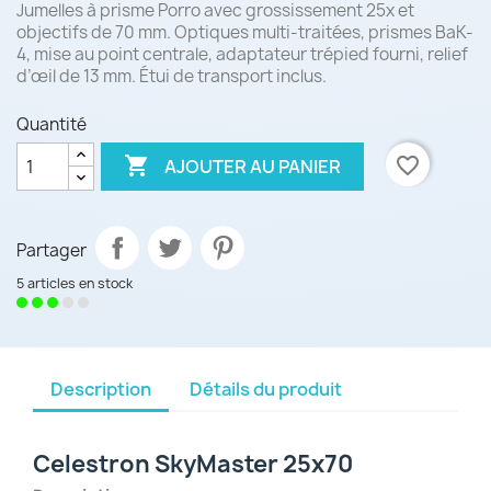
Jumelles à prisme Porro avec grossissement 25x et
objectifs de 70 mm. Optiques multi-traitées, prismes BaK-
4, mise au point centrale, adaptateur trépied fourni, relief
d’œil de 13 mm. Étui de transport inclus.
Quantité

favorite_border
AJOUTER AU PANIER
Partager
5 articles en stock
Description
Détails du produit
Celestron SkyMaster 25x70