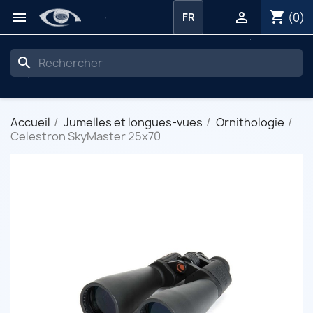
shopping_cart


(0)
FR
search
Accueil
Jumelles et longues-vues
Ornithologie
Celestron SkyMaster 25x70