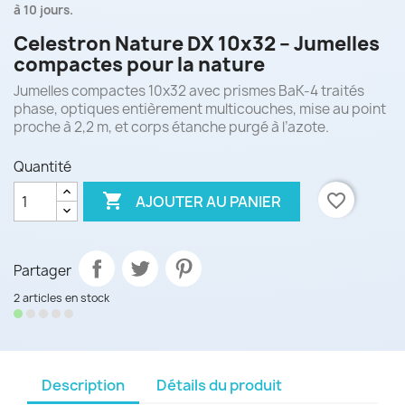
à 10 jours.
Celestron Nature DX 10x32 – Jumelles
compactes pour la nature
Jumelles compactes 10x32 avec prismes BaK-4 traités
phase, optiques entièrement multicouches, mise au point
proche à 2,2 m, et corps étanche purgé à l’azote.
Quantité

favorite_border
AJOUTER AU PANIER
Partager
2 articles en stock
Description
Détails du produit