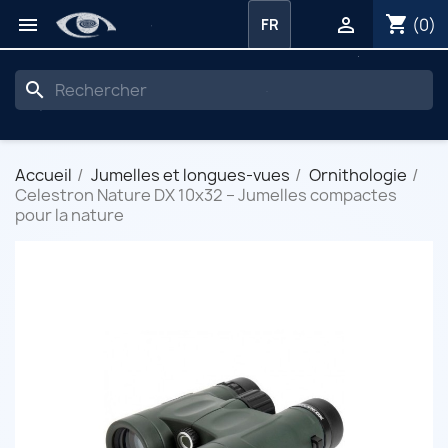
shopping_cart


(0)
FR
search
Accueil
Jumelles et longues-vues
Ornithologie
Celestron Nature DX 10x32 – Jumelles compactes
pour la nature