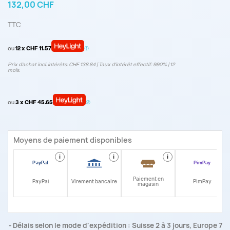
132,00 CHF
TTC
ou
12 x CHF 11.57
Prix d’achat incl. intérêts: CHF 138.84 | Taux d‘intérêt effectif: 9.90% | 12
mois.
ou
3 x CHF 45.65
Moyens de paiement disponibles
i
i
i
i
Paiement en
PayPal
Virement bancaire
PimPay
magasin
Délais selon le mode d'expédition : Suisse 2 à 3 jours, Europe 7