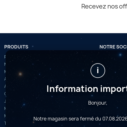
Recevez nos off
PRODUITS
NOTRE SOC
Promotions
Conditions d'u
Nouveaux produits
Horaires
i
Meilleures ventes
Nous contact
Accessoires
Plan du site
Information impor
Articles d’occasion
Magasins
Caméras astrophoto
Jumelles et longues-vues
Bonjour,
Microscopes
Montures
Notre magasin sera fermé du 07.08.2026
Télescopes