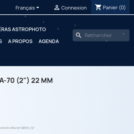
shopping_cart


Panier
(0)
Français
Connexion
ÉRAS ASTROPHOTO
search
S
A PROPOS
AGENDA
-70 (2") 22 MM
intérêt effectif: 9.90% | 12