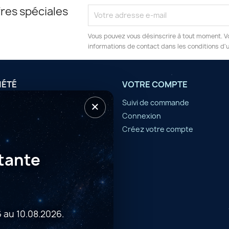
res spéciales
Vous pouvez vous désinscrire à tout moment. V
informations de contact dans les conditions d'ut
IÉTÉ
VOTRE COMPTE
×
tilisation
Suivi de commande
Connexion
er
Créez votre compte
tante
 au 10.08.2026.