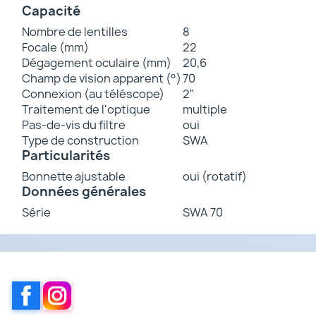
Capacité
Nombre de lentilles
8
Focale (mm)
22
Dégagement oculaire (mm)
20,6
Champ de vision apparent (°)
70
Connexion (au téléscope)
2"
Traitement de l'optique
multiple
Pas-de-vis du filtre
oui
Type de construction
SWA
Particularités
Bonnette ajustable
oui (rotatif)
Données générales
Série
SWA 70
Facebook
Instagram