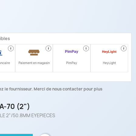
ibles
i
i
i
i
ancaire
Paiement en magasin
PimPay
HeyLight
z le fournisseur. Merci de nous contacter pour plus
-70 (2")
LE 2”/50.8MM EYEPIECES