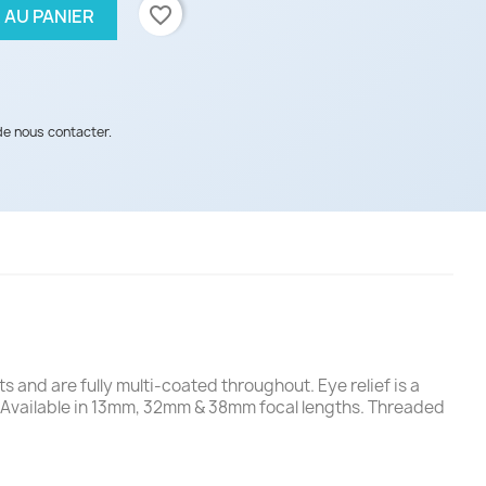
favorite_border
 AU PANIER
de nous contacter.
and are fully multi-coated throughout. Eye relief is a
 Available in 13mm, 32mm & 38mm focal lengths. Threaded