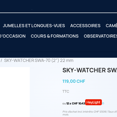
JUMELLES ET LONGUES-VUES
ACCESSOIRES
CAM
 D’OCCASION
COURS & FORMATIONS
OBSERVATOIRE
SKY-WATCHER SWA-70 (2") 22 mm
SKY-WATCHER SWA
119,00 CHF
TTC
ou
12 x CHF 10.43
Prix d’achat incl. intérêts: CHF 125.16 | Taux d‘
mois.