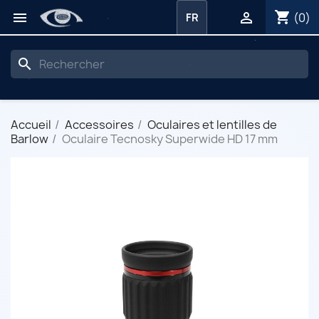
shopping_cart


(0)
FR
search
Accueil
Accessoires
Oculaires et lentilles de
Barlow
Oculaire Tecnosky Superwide HD 17 mm