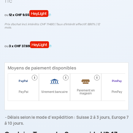
TTC
ou
12 x CHF 9.55
Prix d’achat incl. intérêts: CHF 114.60 | Taux d‘intérêt effectif: 9.90% | 12
mois.
ou
3 x CHF 37.69
Moyens de paiement disponibles
i
i
i
i
Paiement en
PayPal
Virement bancaire
PimPay
magasin
Délais selon le mode d'expédition : Suisse 2 à 3 jours, Europe 7
à 10 jours.