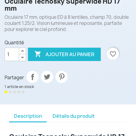
Oculaire Tecnosky Superwide HD 17
mm
Oculaire 17 mm, optique ED à 8 lentilles, champ 70, double
coulant 1.25/2. Vision lumineuse et reposante, parfaite
pour explorer le ciel profond.
Quantité

favorite_border
AJOUTER AU PANIER
Partager
1 article en stock
Description
Détails du produit