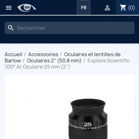
shopping_cart


(0)
FR
search
Accueil
Accessoires
Oculaires et lentilles de
Barlow
Oculaires 2" (50,8 mm)
Explore Scientific
100° Ar Oculaire 25 mm (2")