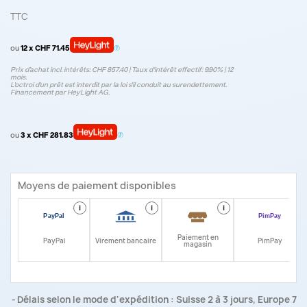
TTC
ou
12 x CHF 71.45
Prix d’achat incl. intérêts: CHF 857.40 | Taux d‘intérêt effectif: 9.90% | 12
mois.
L'octroi d'un prêt est interdit par la loi s'il conduit au surendettement.
Financement par HeyLight AG.
ou
3 x CHF 281.83
Moyens de paiement disponibles
i
i
i
i
Paiement en
PayPal
Virement bancaire
PimPay
magasin
Délais selon le mode d'expédition : Suisse 2 à 3 jours, Europe 7