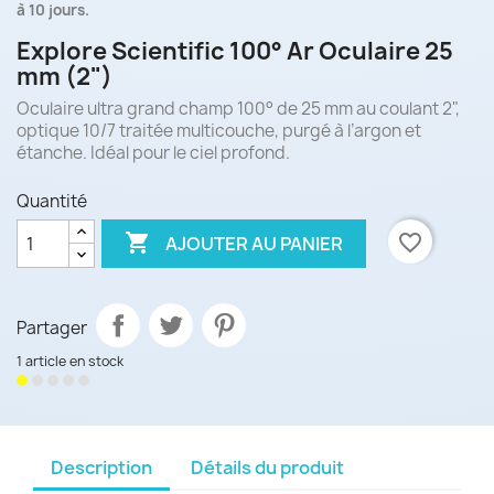
à 10 jours.
Explore Scientific 100° Ar Oculaire 25
mm (2")
Oculaire ultra grand champ 100° de 25 mm au coulant 2",
optique 10/7 traitée multicouche, purgé à l’argon et
étanche. Idéal pour le ciel profond.
Quantité

favorite_border
AJOUTER AU PANIER
Partager
1 article en stock
Description
Détails du produit