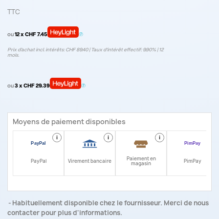
TTC
ou
12 x CHF 7.45
Prix d’achat incl. intérêts: CHF 89.40 | Taux d‘intérêt effectif: 9.90% | 12
mois.
ou
3 x CHF 29.39
Moyens de paiement disponibles
i
i
i
i
Paiement en
PayPal
Virement bancaire
PimPay
magasin
Habituellement disponible chez le fournisseur. Merci de nous
contacter pour plus d'informations.