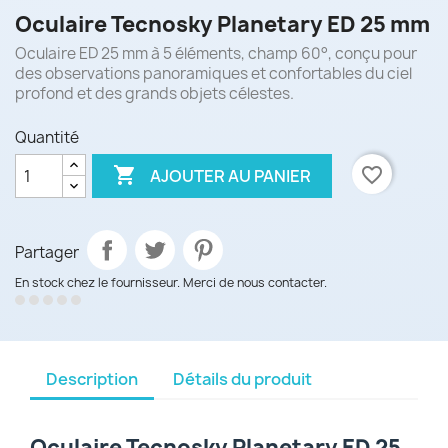
Oculaire Tecnosky Planetary ED 25 mm
Oculaire ED 25 mm à 5 éléments, champ 60°, conçu pour
des observations panoramiques et confortables du ciel
profond et des grands objets célestes.
Quantité

favorite_border
AJOUTER AU PANIER
Partager
En stock chez le fournisseur. Merci de nous contacter.
Description
Détails du produit
Oculaire Tecnosky Planetary ED 25