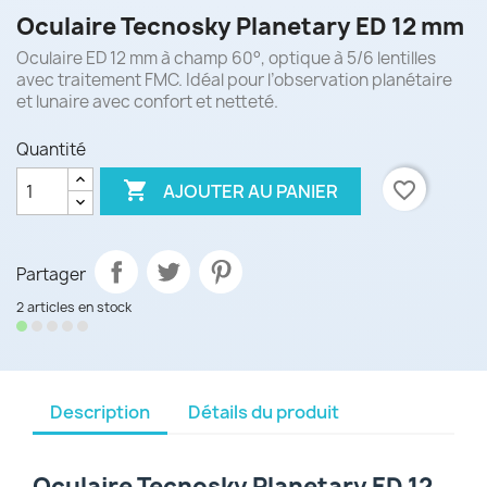
Oculaire Tecnosky Planetary ED 12 mm
Oculaire ED 12 mm à champ 60°, optique à 5/6 lentilles
avec traitement FMC. Idéal pour l’observation planétaire
et lunaire avec confort et netteté.
Quantité

favorite_border
AJOUTER AU PANIER
Partager
2 articles en stock
Description
Détails du produit
Oculaire Tecnosky Planetary ED 12