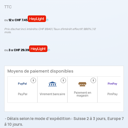
TTC
ou
12 x CHF 7.45
Prix d’achat incl. intérêts: CHF 89.40 | Taux d‘intérêt effectif: 9.90% | 12
mois.
ou
3 x CHF 29.39
Moyens de paiement disponibles
i
i
i
i
Paiement en
PayPal
Virement bancaire
PimPay
magasin
Délais selon le mode d'expédition : Suisse 2 à 3 jours, Europe 7
à 10 jours.