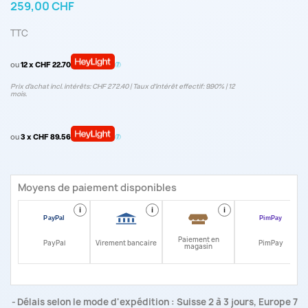
259,00 CHF
TTC
ou
12 x CHF 22.70
Prix d’achat incl. intérêts: CHF 272.40 | Taux d‘intérêt effectif: 9.90% | 12
mois.
ou
3 x CHF 89.56
Moyens de paiement disponibles
i
i
i
i
Paiement en
PayPal
Virement bancaire
PimPay
magasin
Délais selon le mode d'expédition : Suisse 2 à 3 jours, Europe 7