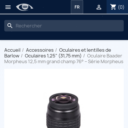
shopping_cart


(0)
FR
search
Accueil
Accessoires
Oculaires et lentilles de
Barlow
Oculaires 1,25" (31,75 mm)
Oculaire Baader
Morpheus 12,5 mm grand champ 76° – Série Morpheus