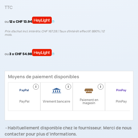
TTC
ou
12 x CHF 13.94
Prix d’achat incl. intérêts: CHF 167.28 | Taux d‘intérêt effectif: 9.90% | 12
mois.
ou
3 x CHF 54.98
Moyens de paiement disponibles
i
i
i
i
Paiement en
PayPal
Virement bancaire
PimPay
magasin
Habituellement disponible chez le fournisseur. Merci de nous
contacter pour plus d'informations.