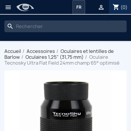
shopping_cart


(0)
FR
search
Accueil
Accessoires
Oculaires et lentilles de
Barlow
Oculaires 1,25" (31,75 mm)
Oculaire
Tecnosky Ultra Flat Field 24mm champ 65° optimisé