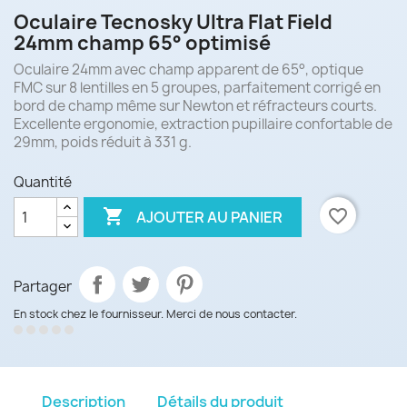
Oculaire Tecnosky Ultra Flat Field
24mm champ 65° optimisé
Oculaire 24mm avec champ apparent de 65°, optique
FMC sur 8 lentilles en 5 groupes, parfaitement corrigé en
bord de champ même sur Newton et réfracteurs courts.
Excellente ergonomie, extraction pupillaire confortable de
29mm, poids réduit à 331 g.
Quantité

favorite_border
AJOUTER AU PANIER
Partager
En stock chez le fournisseur. Merci de nous contacter.
Description
Détails du produit