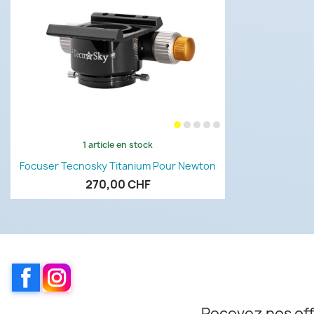
1 article en stock
Aperçu rapide

Focuser Tecnosky Titanium Pour Newton
270,00 CHF
Facebook
Instagram
Recevez nos off