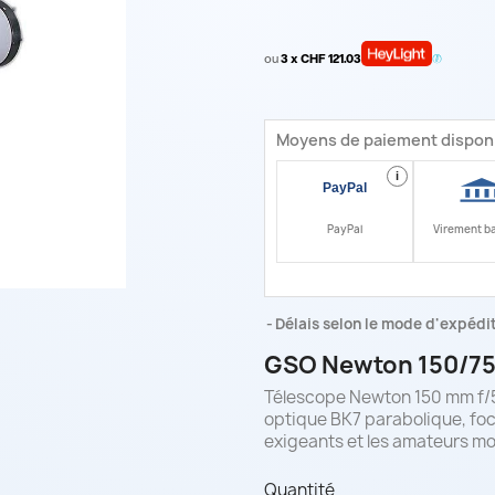
ou
3 x CHF 121.03
Moyens de paiement dispon
i
PayPal
Virement b
Délais selon le mode d'expéditi
GSO Newton 150/75
Télescope Newton 150 mm f/5
optique BK7 parabolique, foc
exigeants et les amateurs mo
Quantité