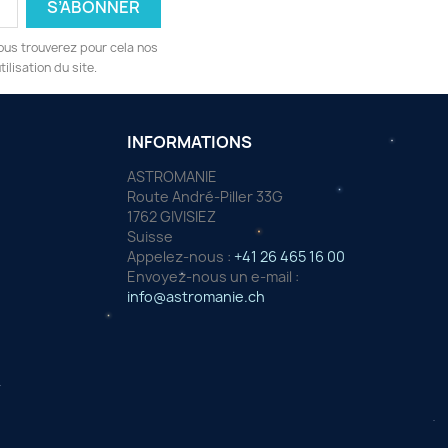
ous trouverez pour cela nos
ilisation du site.
INFORMATIONS
ASTROMANIE
Route André-Piller 33G
1762 GIVISIEZ
Suisse
Appelez-nous :
+41 26 465 16 00
Envoyez-nous un e-mail :
info@astromanie.ch