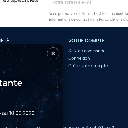
Vous pouvez vous désinscrire à tout moment. V
informations de contact dans les conditions d'ut
IÉTÉ
VOTRE COMPTE
×
tilisation
Suivi de commande
Connexion
er
Créez votre compte
tante
 au 10.08.2026.
© 2026 - Logiciel e-commerce par PrestaShop™