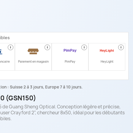
ibles
i
i
i
i
ancaire
Paiement en magasin
PimPay
HeyLight
on : Suisse 2 à 3 jours, Europe 7 à 10 jours.
0 (GSN150)
 de Guang Sheng Optical. Conception légère et précise,
user Crayford 2", chercheur 8x50, idéal pour les débutants
biles.