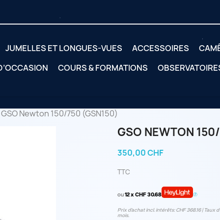
JUMELLES ET LONGUES-VUES
ACCESSOIRES
CAM
 D’OCCASION
COURS & FORMATIONS
OBSERVATOIRE
GSO Newton 150/750 (GSN150)
GSO NEWTON 150/
350,00 CHF
TTC
ou
12 x CHF 30.68
Prix d’achat incl. intérêts: CHF 368.16 | Taux d‘
mois.