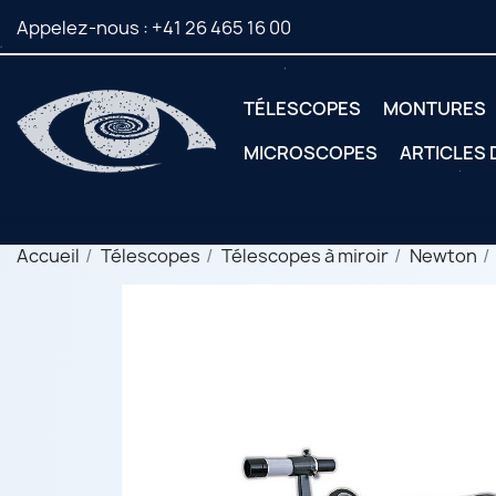
Appelez-nous :
+41 26 465 16 00
TÉLESCOPES
MONTURES
MICROSCOPES
ARTICLES
Accueil
Télescopes
Télescopes à miroir
Newton