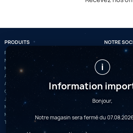
PRODUITS
NOTRE SOC
Promotions
Conditions d'u
Nouveaux produits
Horaires
i
Meilleures ventes
Nous contact
Accessoires
Plan du site
Information impor
Articles d’occasion
Magasins
Caméras astrophoto
Jumelles et longues-vues
Bonjour,
Microscopes
Montures
Notre magasin sera fermé du 07.08.2026
Télescopes