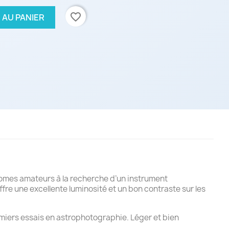
favorite_border
 AU PANIER
mes amateurs à la recherche d’un instrument
fre une excellente luminosité et un bon contraste sur les
remiers essais en astrophotographie. Léger et bien