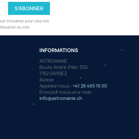
ous trouverez pour cela nos
ilisation du site.
INFORMATIONS
ASTROMANIE
Route André-Piller 33G
1762 GIVISIEZ
Suisse
Appelez-nous :
+41 26 465 16 00
Envoyez-nous un e-mail :
info@astromanie.ch