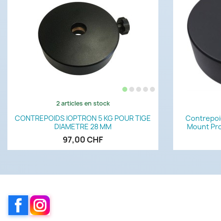
2 articles en stock
Aperçu rapide

CONTREPOIDS IOPTRON 5 KG POUR TIGE
Contrepoid
DIAMETRE 28 MM
Mount Pro
97,00 CHF
Facebook
Instagram