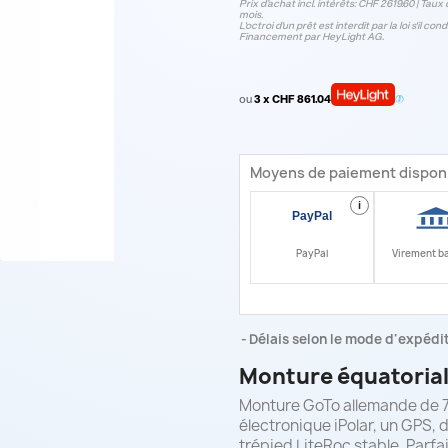
Prix d’achat incl. intérêts: CHF 2619.60 | Taux d
mois.
L'octroi d'un prêt est interdit par la loi s'il 
Financement par HeyLight AG.
ou
3 x CHF 861.04
Moyens de paiement dispon
i
PayPal
Virement b
Délais selon le mode d'expéditi
Monture équatorial
Monture GoTo allemande de 7,
électronique iPolar, un GPS,
trépied LiteRoc stable. Parfa