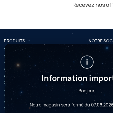
Recevez nos off
PRODUITS
NOTRE SOC
Promotions
Conditions d'u
Nouveaux produits
Horaires
i
Meilleures ventes
Nous contact
Accessoires
Plan du site
Information impor
Articles d’occasion
Magasins
Caméras astrophoto
Jumelles et longues-vues
Bonjour,
Microscopes
Montures
Notre magasin sera fermé du 07.08.2026
Télescopes