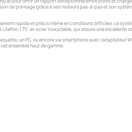
ue pour offrir un rapport exceptionnel entre poids et charge 
ision de pointage grâce à ses moteurs pas-à-pas et son systè
ignement rapide et précis même en conditions difficiles. Le syst
LiteRoc 1.75" en acier inoxydable, qui assure une excellente st
raquette, un PC, ou encore via smartphone avec l’adaptateur W
nt cet ensemble haut de gamme.