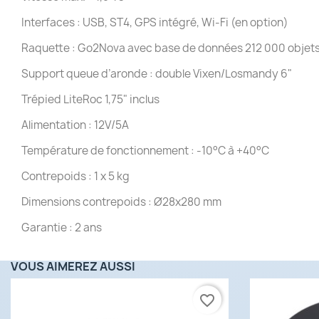
Interfaces : USB, ST4, GPS intégré, Wi-Fi (en option)
Raquette : Go2Nova avec base de données 212 000 objet
Support queue d’aronde : double Vixen/Losmandy 6"
Trépied LiteRoc 1,75" inclus
Alimentation : 12V/5A
Température de fonctionnement : -10°C à +40°C
Contrepoids : 1 x 5 kg
Dimensions contrepoids : Ø28x280 mm
Garantie : 2 ans
VOUS AIMEREZ AUSSI
favorite_border