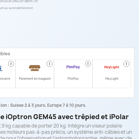
‘intérêt effectif: 9.90% | 12
conduit au surendettement.
ibles
i
i
i
i
ancaire
Paiement en magasin
PimPay
HeyLight
on : Suisse 2 à 3 jours, Europe 7 à 10 jours.
e iOptron GEM45 avec trépied et iPolar
9 kg capable de porter 20 kg. Intègre un viseur polaire
 des moteurs pas-à-pas précis, un système anti-câbles et un
ite pour l’observation et l’astrophotographie, même avec de