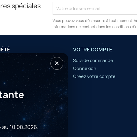
res spéciales
Vous pouvez vous désinscrire à tout moment. V
informations de contact dans les conditions d'ut
IÉTÉ
VOTRE COMPTE
×
tilisation
Suivi de commande
Connexion
er
Créez votre compte
tante
 au 10.08.2026.