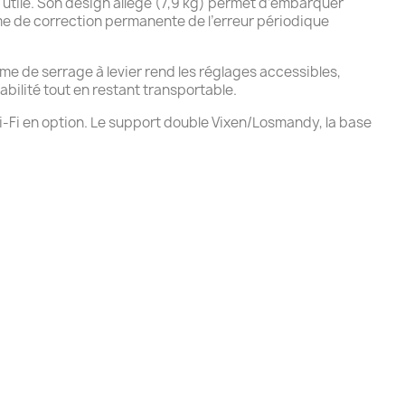
utile. Son design allégé (7,9 kg) permet d’embarquer
me de correction permanente de l’erreur périodique
ème de serrage à levier rend les réglages accessibles,
abilité tout en restant transportable.
i-Fi en option. Le support double Vixen/Losmandy, la base