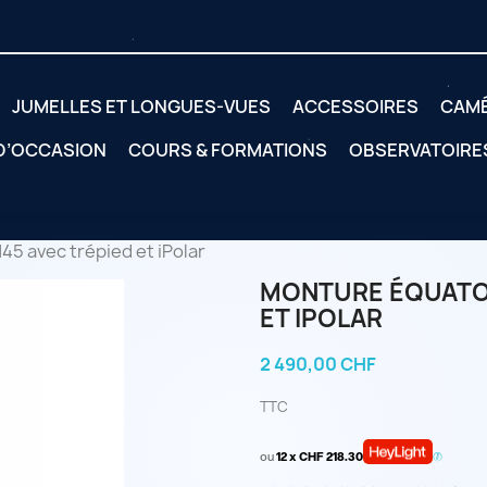
JUMELLES ET LONGUES-VUES
ACCESSOIRES
CAM
 D’OCCASION
COURS & FORMATIONS
OBSERVATOIRE
5 avec trépied et iPolar
MONTURE ÉQUATOR
ET IPOLAR
2 490,00 CHF
TTC
ou
12 x CHF 218.30