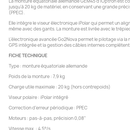
La monture équatoriale allemande GEM45 d’iOptron est conç
jusqu’à 20 kg de matériel, en conservant une grande préc
(PPEC).
Elle intègre le viseur électronique iPolar qui permet un al
même avec des gants. La monture est livrée avec le trépied 
L’électronique avancée Go2Nova permet le pilotage via la 
GPS intégrée et la gestion des câbles internes complète
FICHE TECHNIQUE
Type : monture équatoriale allemande
Poids de la monture : 7,9 kg
Charge utile maximale : 20 kg (hors contrepoids)
Viseur polaire : iPolar intégré
Correction d’erreur périodique : PPEC
Moteurs : pas-à-pas, précision 0,08’’
Vitesse max. : 4,5°/s