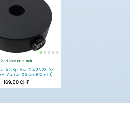
2 articles en stock
Aperçu rapide

s 4.5 Kg Pour 26/27/28, AZ
 Et Autres (code 3006-10)
169,00 CHF