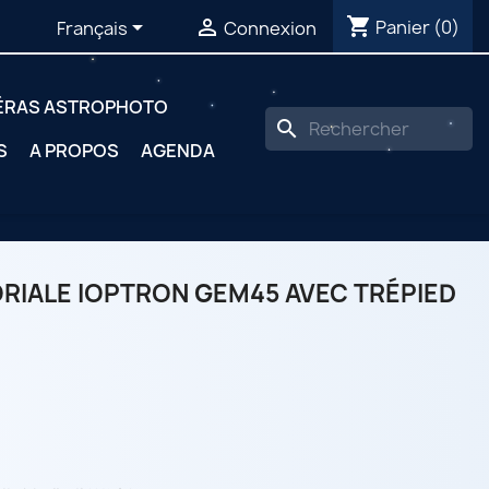
shopping_cart


Panier
(0)
Français
Connexion
ÉRAS ASTROPHOTO
search
S
A PROPOS
AGENDA
IALE IOPTRON GEM45 AVEC TRÉPIED