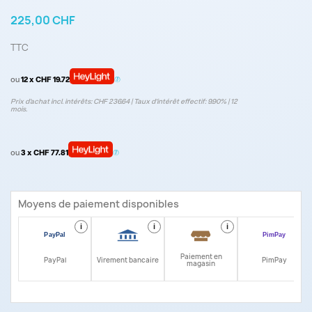
225,00 CHF
TTC
ou
12 x CHF 19.72
Prix d’achat incl. intérêts: CHF 236.64 | Taux d‘intérêt effectif: 9.90% | 12
mois.
ou
3 x CHF 77.81
Moyens de paiement disponibles
i
i
i
i
Paiement en
PayPal
Virement bancaire
PimPay
magasin