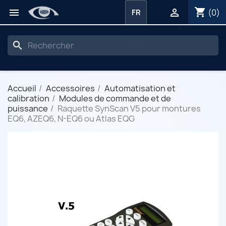
shopping_cart


(0)
FR
search
Accueil
Accessoires
Automatisation et
calibration
Modules de commande et de
puissance
Raquette SynScan V5 pour montures
EQ6, AZEQ6, N-EQ6 ou Atlas EQG