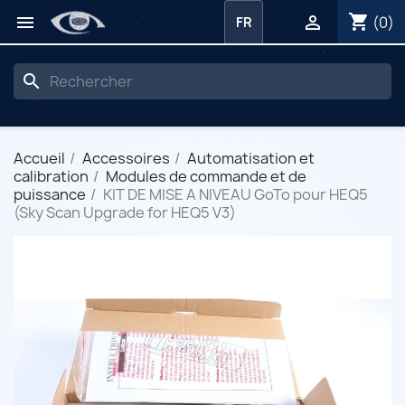
shopping_cart


(0)
FR
search
Accueil
Accessoires
Automatisation et
calibration
Modules de commande et de
puissance
KIT DE MISE A NIVEAU GoTo pour HEQ5
(Sky Scan Upgrade for HEQ5 V3)