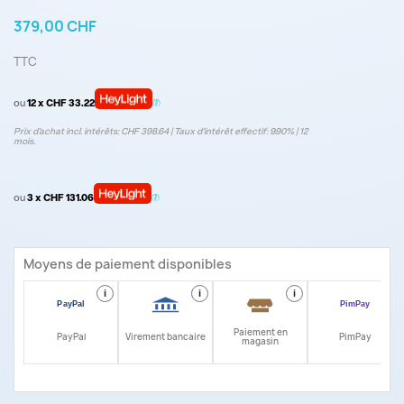
379,00 CHF
TTC
ou
12 x CHF 33.22
Prix d’achat incl. intérêts: CHF 398.64 | Taux d‘intérêt effectif: 9.90% | 12
mois.
ou
3 x CHF 131.06
Moyens de paiement disponibles
i
i
i
i
Paiement en
PayPal
Virement bancaire
PimPay
magasin