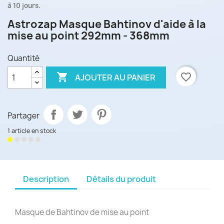
à 10 jours.
Astrozap Masque Bahtinov d'aide à la
mise au point 292mm - 368mm
Quantité

favorite_border
AJOUTER AU PANIER
Partager
1 article en stock
Description
Détails du produit
Masque de Bahtinov de mise au point