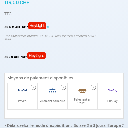
116,00 CHF
TTC
ou
12 x CHF 10.17
Prix d’achat incl. intérêts: CHF 122.04 | Taux d‘intérêt effectif: 9.90% | 12
mois.
ou
3 x CHF 40.11
Moyens de paiement disponibles
i
i
i
i
Paiement en
PayPal
Virement bancaire
PimPay
magasin
Délais selon le mode d'expédition : Suisse 2 à 3 jours, Europe 7