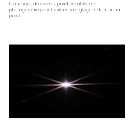
Le masque de mise au point est utilisé en
photographie pour faciliter un réglage de la mise au
point.