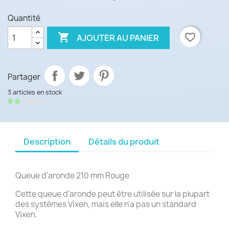
Quantité

favorite_border
AJOUTER AU PANIER
Partager
3 articles en stock
Description
Détails du produit
Queue d'aronde 210 mm
Rouge
Cette queue d'aronde peut être utilisée sur la plupart
des systèmes Vixen, mais elle n'a pas un standard
Vixen
.