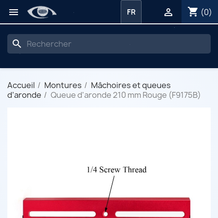
shopping_cart


(0)
FR
search
Accueil
Montures
Mâchoires et queues
d’aronde
Queue d'aronde 210 mm Rouge (F9175B)