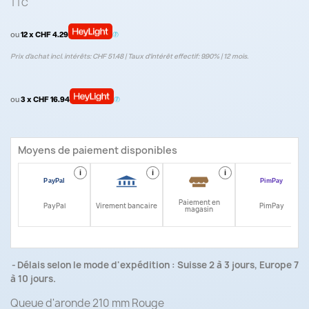
TTC
ou
12 x CHF 4.29
Prix d’achat incl. intérêts: CHF 51.48 | Taux d‘intérêt effectif: 9.90% | 12 mois.
ou
3 x CHF 16.94
Moyens de paiement disponibles
i
i
i
i
Paiement en
PayPal
Virement bancaire
PimPay
magasin
Délais selon le mode d'expédition : Suisse 2 à 3 jours, Europe 7
à 10 jours.
Queue d'aronde 210 mm Rouge