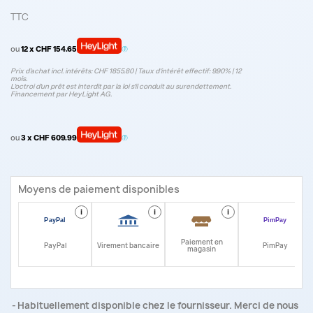
TTC
ou
12 x CHF 154.65
Prix d’achat incl. intérêts: CHF 1855.80 | Taux d‘intérêt effectif: 9.90% | 12
mois.
L'octroi d'un prêt est interdit par la loi s'il conduit au surendettement.
Financement par HeyLight AG.
ou
3 x CHF 609.99
Moyens de paiement disponibles
i
i
i
i
Paiement en
PayPal
Virement bancaire
PimPay
magasin
Habituellement disponible chez le fournisseur. Merci de nous