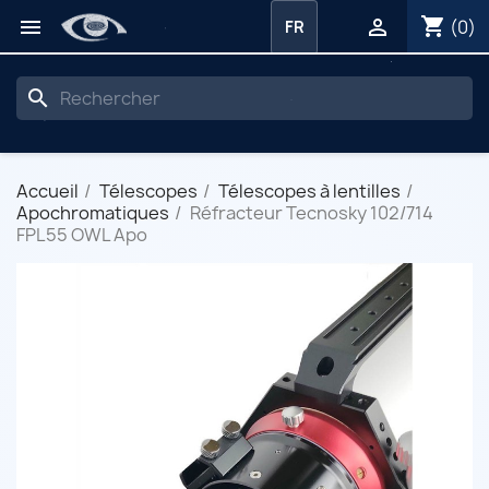
shopping_cart


(0)
FR
search
Accueil
Télescopes
Télescopes à lentilles
Apochromatiques
Réfracteur Tecnosky 102/714
FPL55 OWL Apo