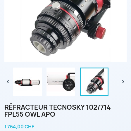


RÉFRACTEUR TECNOSKY 102/714
FPL55 OWL APO
1 764,00 CHF