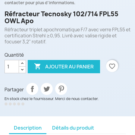
contacter pour plus d'informations.
Réfracteur Tecnosky 102/714 FPL55
OWL Apo
Réfracteur triplet apochromatique F/7 avec verre FPL55 et
certification Strehl ≥0,95. Livré avec valise rigide et
focuser 3,2" rotatif.
Quantité

favorite_border
AJOUTER AU PANIER
Partager
En stock chez le fournisseur. Merci de nous contacter.
Description
Détails du produit