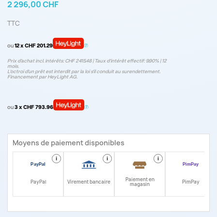
2 296,00 CHF
TTC
ou
12 x CHF 201.29
Prix d’achat incl. intérêts: CHF 2415.48 | Taux d‘intérêt effectif: 9.90% | 12
mois.
L'octroi d'un prêt est interdit par la loi s'il conduit au surendettement.
Financement par HeyLight AG.
ou
3 x CHF 793.96
Moyens de paiement disponibles
i
i
i
i
Paiement en
PayPal
Virement bancaire
PimPay
magasin