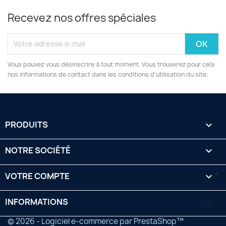
Recevez nos offres spéciales
Vous pouvez vous désinscrire à tout moment. Vous trouverez pour cela
nos informations de contact dans les conditions d'utilisation du site.
PRODUITS

NOTRE SOCIÉTÉ

VOTRE COMPTE

INFORMATIONS
keyboard_arrow_down
© 2026 - Logiciel e-commerce par PrestaShop™