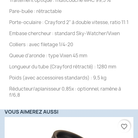
Traitement optique : multicouche MHC 99,5 %
Pare-buée : rétractable
Porte-oculaire : Crayford 2" à double vitesse, ratio 11:1
Embase chercheur : standard Sky-Watcher/Vixen
Colliers : avec filetage 1/4-20
Queue d’aronde : type Vixen 45 mm
Longueur du tube (Crayford rétracté) : 1280 mm
Poids (avec accessoires standards) : 9,5 kg
Réducteur/aplanisseur 0,85x : optionnel, ramène à
f/6,8
VOUS AIMEREZ AUSSI
favorite_border