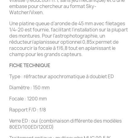
vitesse (réduction 11:1, sans jeu mécanique) et d’une
embase pour chercheur au format Sky-
Watcher/Vixen.
Une platine queue d’aronde de 45 mm avec filetages
1/4-20 est fournie, facilitant l’installation sur la plupart
des montures. Pour l’astrophotographie, un
réducteur/aplanisseur optionnel 0,85x permet de
raccourcir la focale à f/6,8 tout en aplanissant le
champ pour les grands capteurs.
FICHE TECHNIQUE
Type : réfracteur apochromatique à doublet ED
Diamètre : 150 mm
Focale : 1200 mm
Rapport F/D : f/8
Verre ED : oui (combinaison différente des modèles
80ED/100ED/120ED)