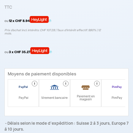
TTC
ou
12 x CHF 8.94
Prix d’achat incl. intérêts: CHF 107.28 | Taux d‘intérêt effectif: 9.90% | 12
mois.
ou
3 x CHF 35.27
Moyens de paiement disponibles
i
i
i
i
Paiement en
PayPal
Virement bancaire
PimPay
magasin
Délais selon le mode d'expédition : Suisse 2 à 3 jours, Europe 7
à 10 jours.