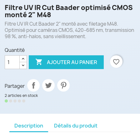
Filtre UV IR Cut Baader optimisé CMOS
monté 2" M48
Filtre UV IR Cut Baader 2" monté avec filetage M48.
Optimisé pour caméras CMOS, 420–685 nm, transmission
98 %, anti-halos, sans vieillissement.
Quantité

favorite_border
AJOUTER AU PANIER
Partager
2 articles en stock
Description
Détails du produit