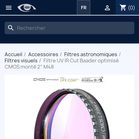
shopping_cart


(0)
FR
search
Accueil
Accessoires
Filtres astronomiques
Filtres visuels
Filtre UV IR Cut Baader optimisé
CMOS monté 2" M48