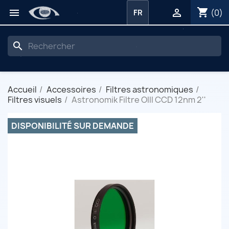
shopping_cart


(0)
FR
search
Accueil
Accessoires
Filtres astronomiques
Filtres visuels
Astronomik Filtre OIII CCD 12nm 2''
DISPONIBILITÉ SUR DEMANDE