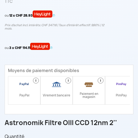
TTC
ou
12 x CHF 28.93
Prix d’achat incl. intérêts: CHF 347.16 | Taux d‘intérêt effectif: 9.90% | 12
mois.
ou
3 x CHF 114.11
Moyens de paiement disponibles
i
i
i
i
Paiement en
PayPal
Virement bancaire
PimPay
magasin
Astronomik Filtre OIII CCD 12nm 2''
Quantité