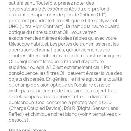
satisfaisant. Toutefois, prenez note: des
observateurs très expérimentés du ciel profond,
utilisant des apertures de plus de 250mm (10")
préfèrent prendre le filtre OIII que le filtre polyvalent
UHC (Ultra High Contrast). Du fait de la haute qualité
optique du filtre substrat OIII, vous verrez
exactement les mêmes étoiles faibles qu'avec votre
télescope habituel. Les pertes de transmission et les
aberrations chromatiques, qui surviennent avec
d'autres filtres, ont lieu avec les filtres astronomiques
OIII uniquement lorsque le rapport d'aperture
supérieur ou égal à 1:3 est extrêmement clair. Par
conséquence, les filtres OIII peuvent évaser la vue des
objets dispersés. En général, le filtre agit sur la totalité
du champ de vision optique de l'oculaire et ne se
limite pas qu'au centre de l'oculaire. Les objectifs et
les télescopes utilisés peuvent être de diamètre
quelconque. Ceci concerne la photographie CCD
(Charge Coupled Device), DSLR (Digital Sensor Lens
Reflex) et chimique noir et blanc (voir Alternatives ci-
dessous).
Mode opératoire