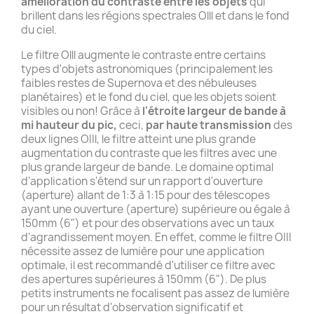
amélioration du contraste
entre les objets
qui
brillent dans les régions spectrales Olll et dans le fond
du ciel.
Le filtre Olll augmente le contraste entre certains
types d'objets astronomiques (principalement les
faibles restes de Supernova et des nébuleuses
planétaires) et le fond du ciel, que les objets soient
visibles ou non! Grâce à
l'étroite largeur de bande à
mi hauteur du pic,
ceci,
par haute transmission
des
deux lignes OIIl, le filtre atteint une plus grande
augmentation du contraste que les filtres avec une
plus grande largeur de bande. Le domaine optimal
d'application s'étend sur un rapport d'ouverture
(aperture) allant de 1:3 à 1:15 pour des télescopes
ayant une ouverture (aperture) supérieure ou égale à
150mm (6") et pour des observations avec un taux
d'agrandissement moyen. En effet, comme le filtre OIII
nécessite assez de lumière pour une application
optimale, il est recommandé d'utiliser ce filtre avec
des apertures supérieures à 150mm (6"). De plus
petits instruments ne focalisent pas assez de lumière
pour un résultat d'observation significatif et