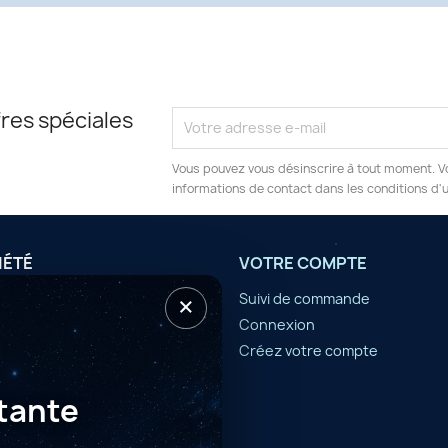
res spéciales
Vous pouvez vous désinscrire à tout moment. V
informations de contact dans les conditions d'ut
IÉTÉ
VOTRE COMPTE
×
tilisation
Suivi de commande
Connexion
er
Créez votre compte
tante