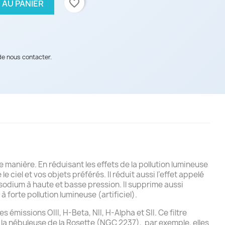
favorite_border
 AU PANIER
de nous contacter.
e manière. En réduisant les effets de la pollution lumineuse
 ciel et vos objets préférés. Il réduit aussi l’effet appelé
 sodium à haute et basse pression. Il supprime aussi
forte pollution lumineuse (artificiel).
missions OIII, H-Beta, NII, H-Alpha et SII. Ce filtre
a nébuleuse de la Rosette (
NGC 2237)
, par exemple, elles