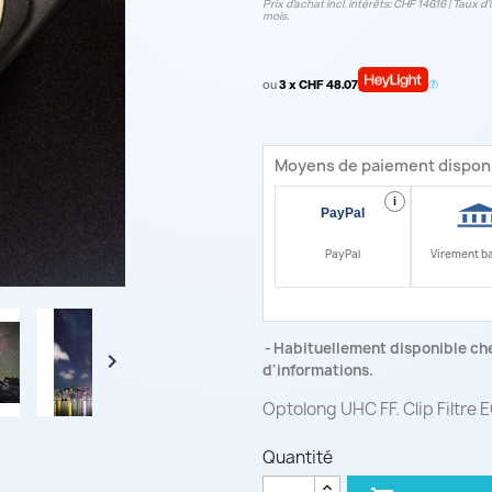
Prix d’achat incl. intérêts: CHF 146.16 | Taux d‘
mois.
ou
3 x CHF 48.07
Moyens de paiement dispon
i
PayPal
Virement b
Habituellement disponible che

d'informations.
Optolong UHC FF. Clip Filtre 
Quantité