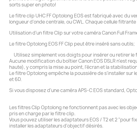
sorts super en photo!
Le filtre clip UHC FF Optolong EOS est fabriqué avec du ve
longueur d'onde centrale, ou CWL. Chaque cellule filtrante
Utilisation d'un filtre Clip sur votre caméra Canon Full Fram
Le filtre Optolong EOS FF Clip peut être inséré sans outils;
Utilisez simplement vos doigts pour insérer ou retirer le f
Aucune modification du boîtier Canon EOS DSLR n'est requise.
haute), y compris la mise au point, l'écran et la stabilisatio
Le filtre Optolong empêche la poussière de s'installer sur 
et 6D.
Si vous disposez d'une caméra APS-C EOS standard, Opto
Les filtres Clip Optolong ne fonctionnent pas avec les obj
pris en charge par le filtre clip.
Vous pouvez utiliser les adaptateurs EOS / T2 et 2 "pour fix
installer les adaptateurs d'objectif désirés.