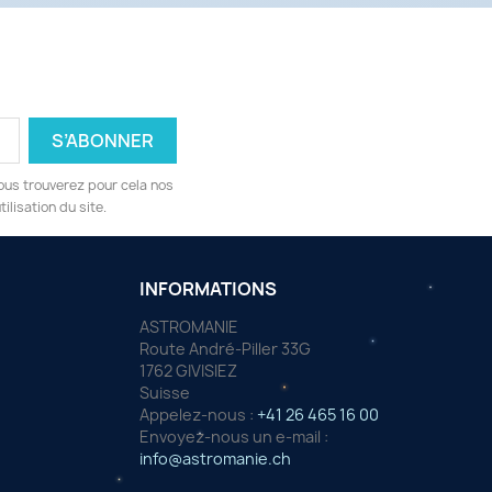
ous trouverez pour cela nos
ilisation du site.
INFORMATIONS
ASTROMANIE
Route André-Piller 33G
1762 GIVISIEZ
Suisse
Appelez-nous :
+41 26 465 16 00
Envoyez-nous un e-mail :
info@astromanie.ch