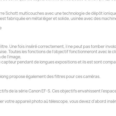
rre Schott multicouches avec une technologie de dépôt ionique p
 est fabriquée en métal léger et solide, usinée avec des machin
e
iltre. Une fois inséré correctement, il ne peut pas tomber invo
 Toutes les fonctions de l'objectif fonctionneront avec le clip i
n de l'image,
le capteur pendant de longues expositions et ils est sont compat
long propose également des filtres pour ces caméras.
ectifs de la série Canon EF-S. Ces objectifs envahissent l'espa
er votre appareil photo aù télescope, vous devez d'abord insérer 