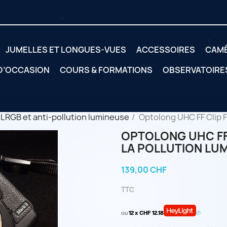
JUMELLES ET LONGUES-VUES
ACCESSOIRES
CAM
 D’OCCASION
COURS & FORMATIONS
OBSERVATOIRE
s LRGB et anti-pollution lumineuse
Optolong UHC FF Clip F
OPTOLONG UHC FF 
LA POLLUTION LU
139,00 CHF
TTC
ou
12 x CHF 12.18