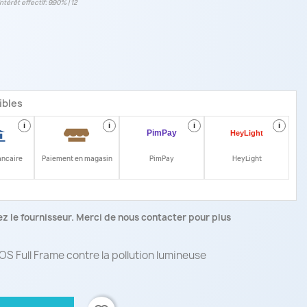
intérêt effectif: 9.90% | 12
ibles
i
i
i
i
ancaire
Paiement en magasin
PimPay
HeyLight
z le fournisseur. Merci de nous contacter pour plus
EOS Full Frame contre la pollution lumineuse