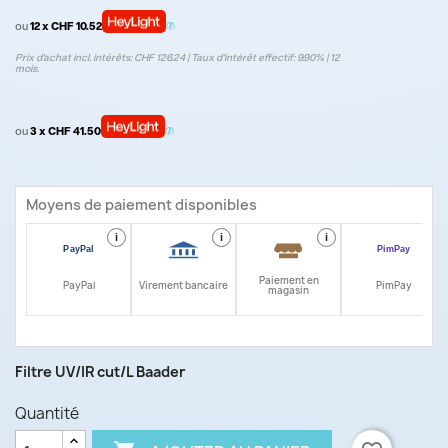
ou
12 x CHF 10.52
Prix d’achat incl. intérêts: CHF 126.24 | Taux d‘intérêt effectif: 9.90% | 12
mois.
ou
3 x CHF 41.50
Moyens de paiement disponibles
i
i
i
i
Paiement en
PayPal
Virement bancaire
PimPay
magasin
Filtre UV/IR cut/L Baader
Quantité