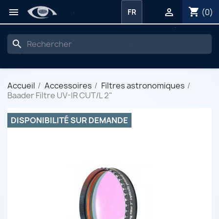
shopping_cart


(0)
FR
search
Accueil
Accessoires
Filtres astronomiques
Baader Filtre UV-IR CUT/L 2"
DISPONIBILITÉ SUR DEMANDE