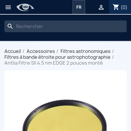
shopping_cart


(0)
FR
search
Accueil
Accessoires
Filtres astronomiques
Filtres à bande étroite pour astrophotographie
Antlia Filtre SII 4.5 nm EDGE 2 pouces monté