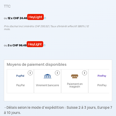
TTC
ou
12 x CHF 24.46
Prix d’achat incl. intérêts: CHF 293.52 | Taux d‘intérêt effectif: 9.90% | 12
mois.
ou
3 x CHF 96.48
Moyens de paiement disponibles
i
i
i
i
Paiement en
PayPal
Virement bancaire
PimPay
magasin
Délais selon le mode d'expédition : Suisse 2 à 3 jours, Europe 7
à 10 jours.