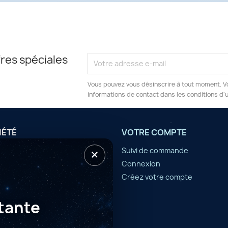
res spéciales
Vous pouvez vous désinscrire à tout moment. V
informations de contact dans les conditions d'ut
IÉTÉ
VOTRE COMPTE
×
tilisation
Suivi de commande
Connexion
er
Créez votre compte
tante