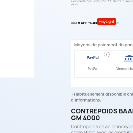
Prix d’achat incl. intérêts: CHF 340.80 | Taux d‘
mois.
ou
3 x CHF 112.04
Moyens de paiement dispon
i
PayPal
Virement b
Habituellement disponible che
d'informations.
CONTREPOIDS BAAD
GM 4000
Contrepoids en acier inoxyda
compatible avec les montur