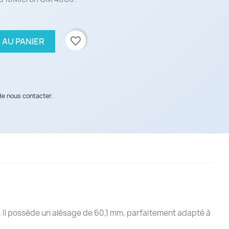
favorite_border
 AU PANIER
de nous contacter.
Il possède un alésage de 60,1 mm, parfaitement adapté à