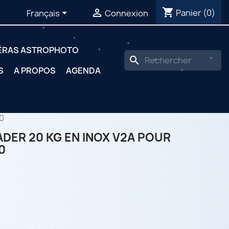
shopping_cart


Panier
(0)
Français
Connexion
ÉRAS ASTROPHOTO
search
S
A PROPOS
AGENDA
0
DER 20 KG EN INOX V2A POUR
0