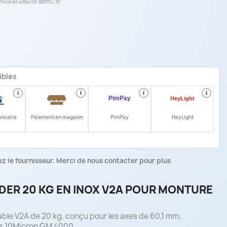
intérêt effectif: 9.90% | 12
ibles
i
i
i
i
ancaire
Paiement en magasin
PimPay
HeyLight
z le fournisseur. Merci de nous contacter pour plus
ER 20 KG EN INOX V2A POUR MONTURE
ble V2A de 20 kg, conçu pour les axes de 60,1 mm,
es 10Micron GM 4000.