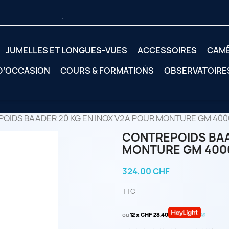
JUMELLES ET LONGUES-VUES
ACCESSOIRES
CAM
 D’OCCASION
COURS & FORMATIONS
OBSERVATOIRE
OIDS BAADER 20 KG EN INOX V2A POUR MONTURE GM 400
CONTREPOIDS BAA
MONTURE GM 400
324,00 CHF
TTC
ou
12 x CHF 28.40