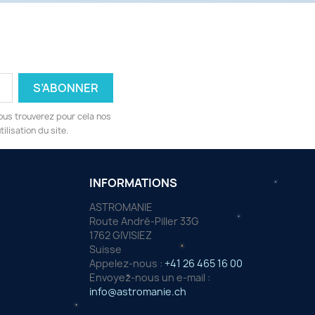
ous trouverez pour cela nos
ilisation du site.
INFORMATIONS
ASTROMANIE
Route André-Piller 33G
1762 GIVISIEZ
Suisse
Appelez-nous :
+41 26 465 16 00
Envoyez-nous un e-mail :
info@astromanie.ch