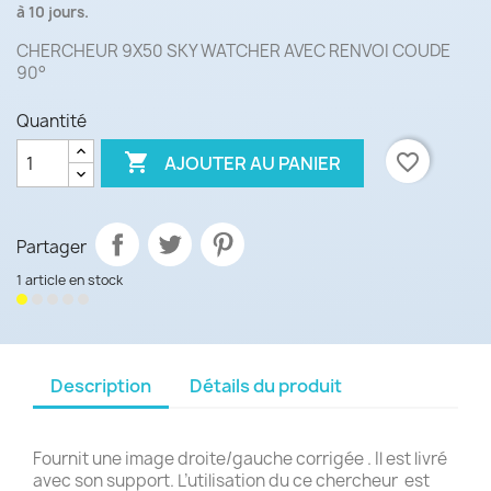
à 10 jours.
CHERCHEUR 9X50 SKY WATCHER AVEC RENVOI COUDE
90°
Quantité

favorite_border
AJOUTER AU PANIER
Partager
1 article en stock
Description
Détails du produit
Fournit une image droite/gauche corrigée . Il est livré
avec son support. L’utilisation du ce chercheur est