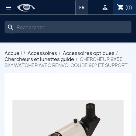
shopping_cart


(0)
FR
search
Accueil
Accessoires
Accessoires optiques
Chercheurs et lunettes guide
CHERCHEUR 9X50
SKY WATCHER AVEC RENVOI COUDE 90° ET SUPPORT