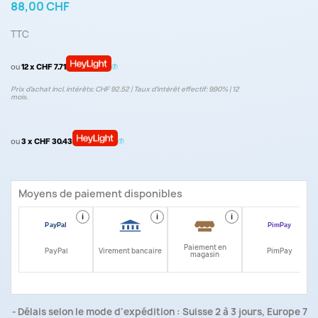
88,00 CHF
TTC
ou
12 x CHF 7.71
Prix d’achat incl. intérêts: CHF 92.52 | Taux d‘intérêt effectif: 9.90% | 12
mois.
ou
3 x CHF 30.43
Moyens de paiement disponibles
i
i
i
i
Paiement en
PayPal
Virement bancaire
PimPay
magasin
Délais selon le mode d'expédition : Suisse 2 à 3 jours, Europe 7