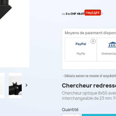
ou
3 x CHF 48.07
Moyens de paiement dispon
i
PayPal
Virement b
Délais selon le mode d'expéditi
Chercheur redressé

Chercheur optique 8x50 avec 
interchangeable de 23 mm. Fo
Quantité