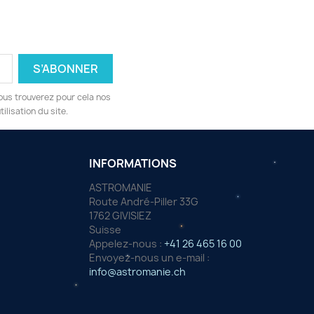
ous trouverez pour cela nos
ilisation du site.
INFORMATIONS
ASTROMANIE
Route André-Piller 33G
1762 GIVISIEZ
Suisse
Appelez-nous :
+41 26 465 16 00
Envoyez-nous un e-mail :
info@astromanie.ch