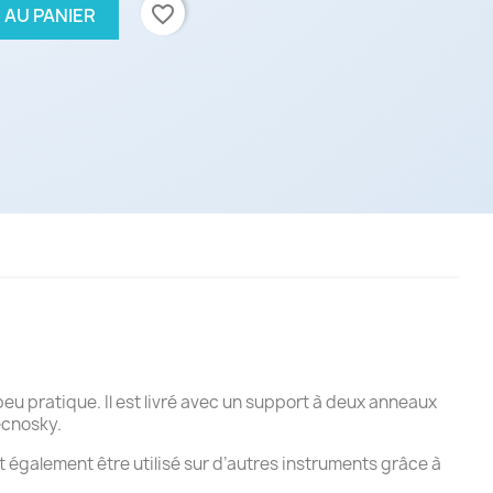
favorite_border
 AU PANIER
eu pratique. Il est livré avec un support à deux anneaux
ecnosky.
t également être utilisé sur d’autres instruments grâce à