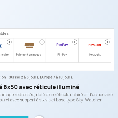
ibles
i
i
i
i
ancaire
Paiement en magasin
PimPay
HeyLight
on : Suisse 2 à 3 jours, Europe 7 à 10 jours.
 8x50 avec réticule illuminé
image redressée, doté d’un réticule éclairé et d’un oculaire
urni avec support à six vis et base type Sky-Watcher.