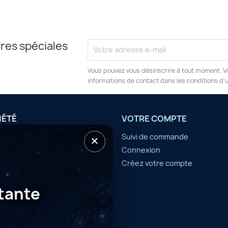
res spéciales
Vous pouvez vous désinscrire à tout moment. V
informations de contact dans les conditions d'ut
IÉTÉ
VOTRE COMPTE
×
tilisation
Suivi de commande
Connexion
er
Créez votre compte
tante