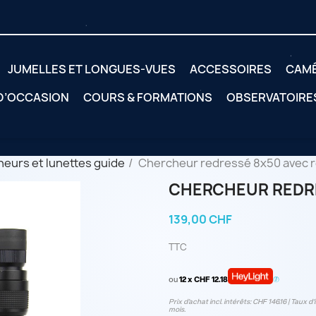
JUMELLES ET LONGUES-VUES
ACCESSOIRES
CAM
 D’OCCASION
COURS & FORMATIONS
OBSERVATOIRE
eurs et lunettes guide
Chercheur redressé 8x50 avec ré
CHERCHEUR REDRE
139,00 CHF
TTC
ou
12 x CHF 12.18
Prix d’achat incl. intérêts: CHF 146.16 | Taux d‘
mois.