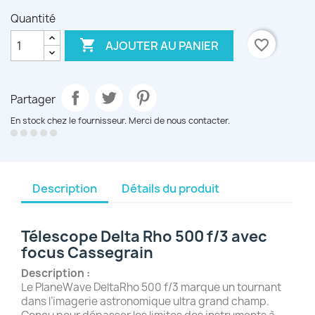
Quantité

favorite_border
AJOUTER AU PANIER
Partager
En stock chez le fournisseur. Merci de nous contacter.
Description
Détails du produit
Télescope Delta Rho 500 f/3 avec
focus Cassegrain
Description :
Le PlaneWave DeltaRho 500 f/3 marque un tournant
dans l’imagerie astronomique ultra grand champ.