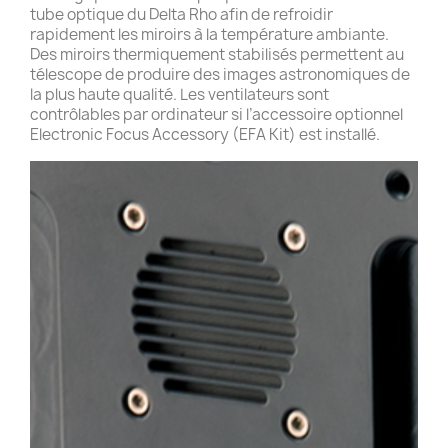
tube optique du Delta Rho afin de refroidir
rapidement les miroirs à la température ambiante.
Des miroirs thermiquement stabilisés permettent au
télescope de produire des images astronomiques de
la plus haute qualité. Les ventilateurs sont
contrôlables par ordinateur si l’accessoire optionnel
Electronic Focus Accessory (EFA Kit) est installé.