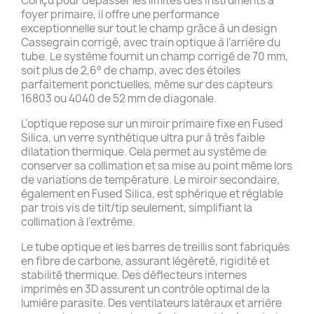
Conçu pour dépasser les limites des instruments à
foyer primaire, il offre une performance
exceptionnelle sur tout le champ grâce à un design
Cassegrain corrigé, avec train optique à l’arrière du
tube. Le système fournit un champ corrigé de 70 mm,
soit plus de 2,6° de champ, avec des étoiles
parfaitement ponctuelles, même sur des capteurs
16803 ou 4040 de 52 mm de diagonale.
L’optique repose sur un miroir primaire fixe en Fused
Silica, un verre synthétique ultra pur à très faible
dilatation thermique. Cela permet au système de
conserver sa collimation et sa mise au point même lors
de variations de température. Le miroir secondaire,
également en Fused Silica, est sphérique et réglable
par trois vis de tilt/tip seulement, simplifiant la
collimation à l’extrême.
Le tube optique et les barres de treillis sont fabriqués
en fibre de carbone, assurant légèreté, rigidité et
stabilité thermique. Des déflecteurs internes
imprimés en 3D assurent un contrôle optimal de la
lumière parasite. Des ventilateurs latéraux et arrière