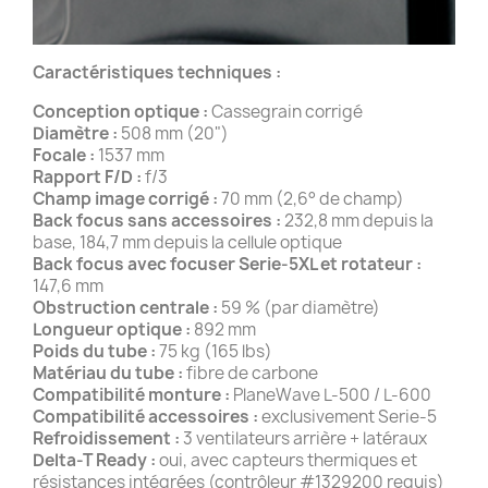
Caractéristiques techniques :
Conception optique :
Cassegrain corrigé
Diamètre :
508 mm (20")
Focale :
1537 mm
Rapport F/D :
f/3
Champ image corrigé :
70 mm (2,6° de champ)
Back focus sans accessoires :
232,8 mm depuis la
base, 184,7 mm depuis la cellule optique
Back focus avec focuser Serie-5XL et rotateur :
147,6 mm
Obstruction centrale :
59 % (par diamètre)
Longueur optique :
892 mm
Poids du tube :
75 kg (165 lbs)
Matériau du tube :
fibre de carbone
Compatibilité monture :
PlaneWave L-500 / L-600
Compatibilité accessoires :
exclusivement Serie-5
Refroidissement :
3 ventilateurs arrière + latéraux
Delta-T Ready :
oui, avec capteurs thermiques et
résistances intégrées (contrôleur #1329200 requis)