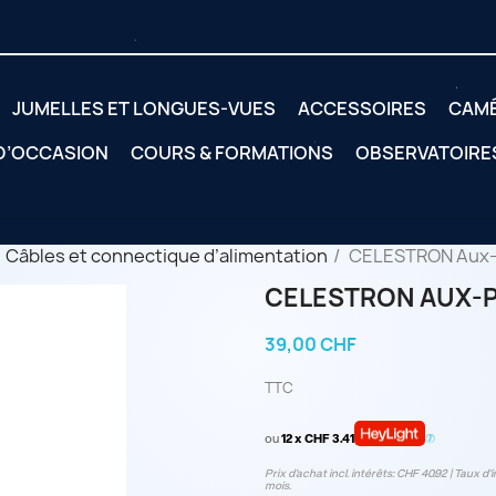
JUMELLES ET LONGUES-VUES
ACCESSOIRES
CAM
 D’OCCASION
COURS & FORMATIONS
OBSERVATOIRE
Câbles et connectique d’alimentation
CELESTRON Aux-p
CELESTRON AUX-P
39,00 CHF
TTC
ou
12 x CHF 3.41
Prix d’achat incl. intérêts: CHF 40.92 | Taux d‘i
mois.