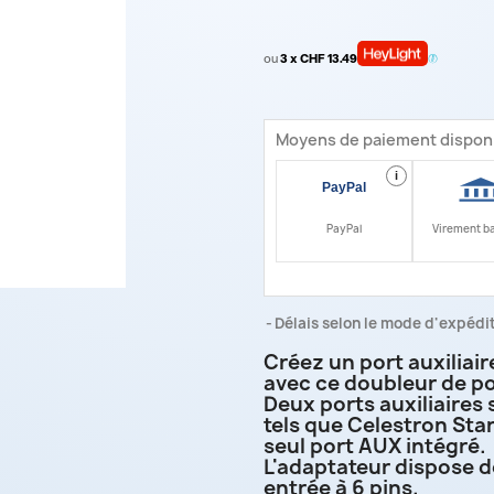
ou
3 x CHF 13.49
Moyens de paiement dispon
i
PayPal
Virement b
Délais selon le mode d'expéditi
Créez un port auxiliai
avec ce doubleur de p
Deux ports auxiliaires 
tels que Celestron Sta
seul port AUX intégré.
L'adaptateur dispose de
entrée à 6 pins.