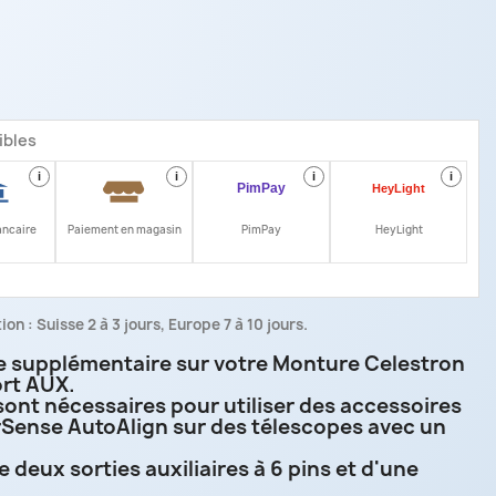
ibles
i
i
i
i
ancaire
Paiement en magasin
PimPay
HeyLight
on : Suisse 2 à 3 jours, Europe 7 à 10 jours.
re supplémentaire sur votre Monture Celestron
ort AUX.
sont nécessaires pour utiliser des accessoires
rSense AutoAlign sur des télescopes avec un
 deux sorties auxiliaires à 6 pins et d'une