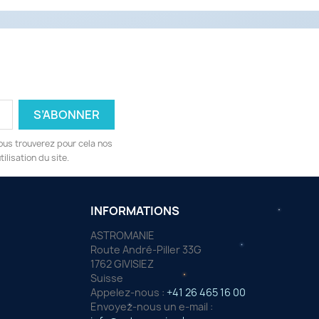
ous trouverez pour cela nos
ilisation du site.
INFORMATIONS
ASTROMANIE
Route André-Piller 33G
1762 GIVISIEZ
Suisse
Appelez-nous :
+41 26 465 16 00
Envoyez-nous un e-mail :