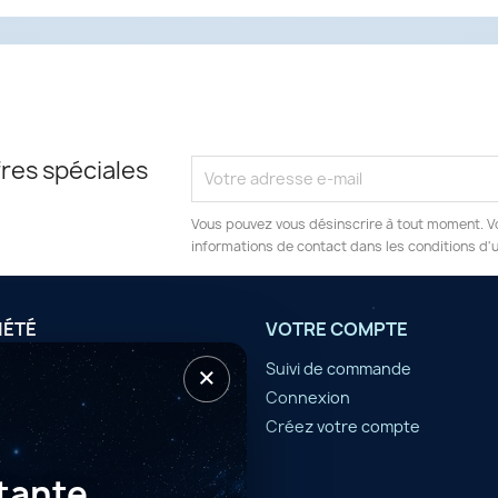
res spéciales
Vous pouvez vous désinscrire à tout moment. V
informations de contact dans les conditions d'ut
IÉTÉ
VOTRE COMPTE
×
tilisation
Suivi de commande
Connexion
er
Créez votre compte
tante