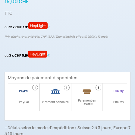
15,00 CHF
TTC
ou
12 x CHF 1.31
Prix d’achat incl. intérêts: CHF 15.72 | Taux d‘intérêt effectif: 9.90% | 12 mois.
ou
3 x CHF 5.19
Moyens de paiement disponibles
i
i
i
i
Paiement en
PayPal
Virement bancaire
PimPay
magasin
Délais selon le mode d'expédition : Suisse 2 à 3 jours, Europe 7
à 10 jours.