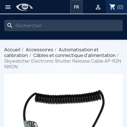
shopping_cart


(0)
FR
search
Accueil
Accessoires
Automatisation et
calibration
Câbles et connectique d’alimentation
Skywatcher Electronic Shutter Release Cable AP-R2N
NIKON