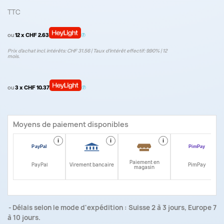
TTC
ou
12 x CHF 2.63
Prix d’achat incl. intérêts: CHF 31.56 | Taux d‘intérêt effectif: 9.90% | 12
mois.
ou
3 x CHF 10.37
Moyens de paiement disponibles
i
i
i
i
Paiement en
PayPal
Virement bancaire
PimPay
magasin
Délais selon le mode d'expédition : Suisse 2 à 3 jours, Europe 7
à 10 jours.