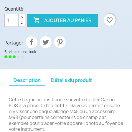
Quantité

favorite_border
AJOUTER AU PANIER
Partager
6 articles en stock
Description
Détails du produit
Cette bague se positionne sur votre boitier
Canon
EOS
à la place de l'objectif. Cela vous permet ensuite
d'y visser une bague allonge M48 ou un accessoire
M48 (pour certains correcteurs de champ par
exemple) pour placer votre appareil photo au foyer de
votre instrument.