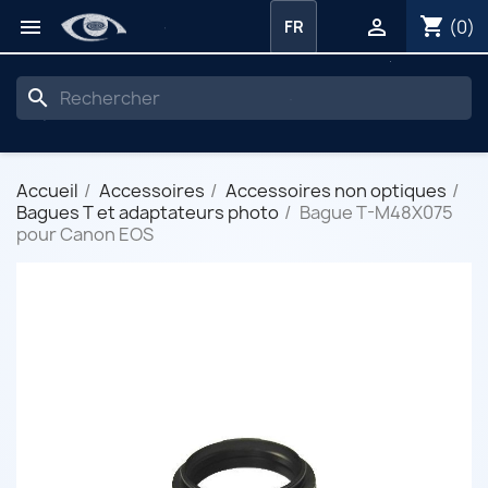
shopping_cart


(0)
FR
search
Accueil
Accessoires
Accessoires non optiques
Bagues T et adaptateurs photo
Bague T-M48X075
pour Canon EOS