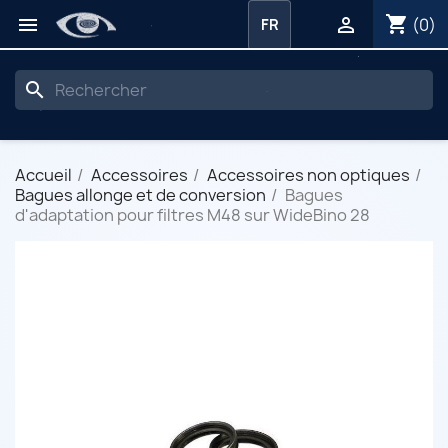
shopping_cart


(0)
FR
search
Accueil
Accessoires
Accessoires non optiques
Bagues allonge et de conversion
Bagues
d'adaptation pour filtres M48 sur WideBino 28