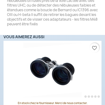
nébuleuses diffuses près de la Voie Lactée avec des
filtres UHC, ou de détecter des nébuleuses faibles et
étendues comme la boucle de Bernard ou IC1396 avec
OIII ou H-beta Il suffit de retirer les bagues devant les
objectifs et de visser ces adaptateurs - les filtres M48
peuvent être fixés
VOUS AIMEREZ AUSSI
favorite_border
En stock chez le fournisseur. Merci de nous contacter.