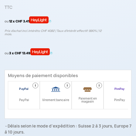
TTC
ou
12 x CHF 3.41
Prix d’achat incl. intérêts: CHF 40.92 | Taux d‘intérêt effectif: 9.90% | 12
mois.
ou
3 x CHF 13.49
Moyens de paiement disponibles
i
i
i
i
Paiement en
PayPal
Virement bancaire
PimPay
magasin
Délais selon le mode d'expédition : Suisse 2 à 3 jours, Europe 7
à 10 jours.