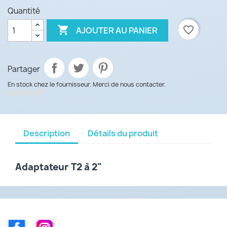
Quantité

favorite_border
AJOUTER AU PANIER
Partager
En stock chez le fournisseur. Merci de nous contacter.
Description
Détails du produit
Adaptateur T2 à 2"
Facebook
Instagram