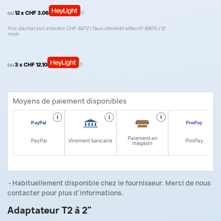
ou
12 x CHF 3.06
Prix d’achat incl. intérêts: CHF 36.72 | Taux d‘intérêt effectif: 9.90% | 12
mois.
ou
3 x CHF 12.10
Moyens de paiement disponibles
i
i
i
i
Paiement en
PayPal
Virement bancaire
PimPay
magasin
Habituellement disponible chez le fournisseur. Merci de nous
contacter pour plus d'informations.
Adaptateur T2 à 2"