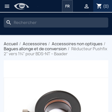
shopping_cart


(0)
FR
search
Accueil
Accessoires
Accessoires non optiques
Bagues allonge et de conversion
Réducteur Pushfix
2" vers 1¼" pour BDS-NT – Baader