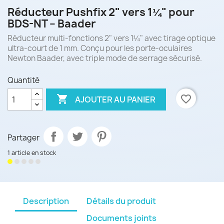
Réducteur Pushfix 2" vers 1¼" pour
BDS-NT – Baader
Réducteur multi-fonctions 2" vers 1¼" avec tirage optique
ultra-court de 1 mm. Conçu pour les porte-oculaires
Newton Baader, avec triple mode de serrage sécurisé.
Quantité

favorite_border
AJOUTER AU PANIER
Partager
1 article en stock
Description
Détails du produit
Documents joints