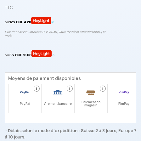
TTC
ou
12 x CHF 4.20
Prix d’achat incl. intérêts: CHF 50.40 | Taux d‘intérêt effectif: 9.90% | 12
mois.
ou
3 x CHF 16.60
Moyens de paiement disponibles
i
i
i
i
Paiement en
PayPal
Virement bancaire
PimPay
magasin
Délais selon le mode d'expédition : Suisse 2 à 3 jours, Europe 7
à 10 jours.