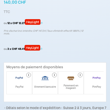
140,00 CHF
TTC
ou
12 x CHF 12.27
Prix d’achat incl. intérêts: CHF 147.24 | Taux d‘intérêt effectif: 9.90% | 12
mois.
ou
3 x CHF 48.41
Moyens de paiement disponibles
i
i
i
i
Paiement en
PayPal
Virement bancaire
PimPay
magasin
Délais selon le mode d'expédition : Suisse 2 à 3 jours, Europe 7