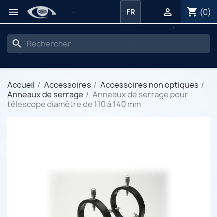
shopping_cart


(0)
FR
search
Accueil
Accessoires
Accessoires non optiques
Anneaux de serrage
Anneaux de serrage pour
télescope diamètre de 110 à 140 mm