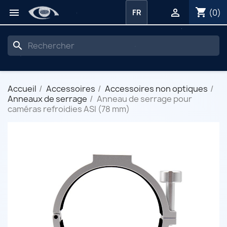
shopping_cart


(0)
FR
search
Accueil
Accessoires
Accessoires non optiques
Anneaux de serrage
Anneau de serrage pour
caméras refroidies ASI (78 mm)