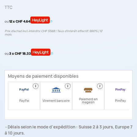
TTC
ou
12 x CHF 4.64
Prix d’achat incl. intérêts: CHF 55.68 | Taux d‘intérêt effectif: 9.90% | 12
mois.
ou
3 x CHF 18.33
Moyens de paiement disponibles
i
i
i
i
Paiement en
PayPal
Virement bancaire
PimPay
magasin
Délais selon le mode d'expédition : Suisse 2 à 3 jours, Europe 7
à 10 jours.