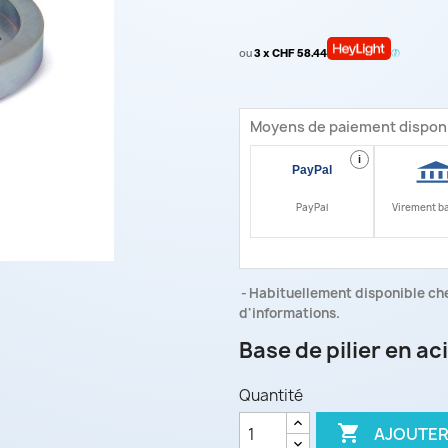
ou
3 x CHF 58.44
Moyens de paiement dispon
i
PayPal
Virement b
Habituellement disponible che
d'informations.
Base de pilier en 
Quantité

AJOUTER