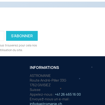
ous trouverez pour cela nos
ilisation du site.
INFORMATIONS
ASTROMANIE
Route André-Piller 33G
1762 GIVISIEZ
Suisse
Appelez-nous :
+41 26 465 16 00
Envoyez-nous un e-mail :
info@astromanie.ch