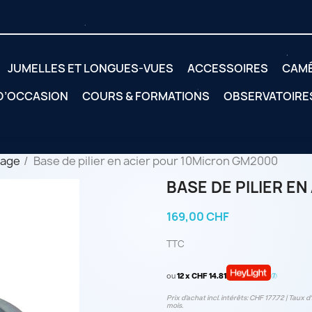
JUMELLES ET LONGUES-VUES
ACCESSOIRES
CAM
 D’OCCASION
COURS & FORMATIONS
OBSERVATOIRE
tage
Base de pilier en acier pour 10Micron GM2000
BASE DE PILIER E
169,00 CHF
TTC
ou
12 x CHF 14.81
Prix d’achat incl. intérêts: CHF 177.72 | Taux d‘
mois.