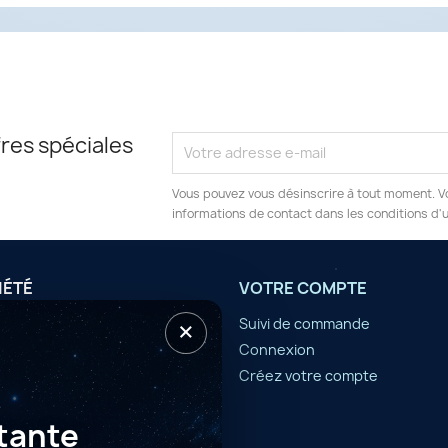
res spéciales
Vous pouvez vous désinscrire à tout moment. V
informations de contact dans les conditions d'ut
IÉTÉ
VOTRE COMPTE
×
tilisation
Suivi de commande
Connexion
er
Créez votre compte
tante