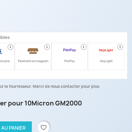
ibles
i
i
i
i
ancaire
Paiement en magasin
PimPay
HeyLight
z le fournisseur. Merci de nous contacter pour plus
acier pour 10Micron GM2000
favorite_border
 AU PANIER