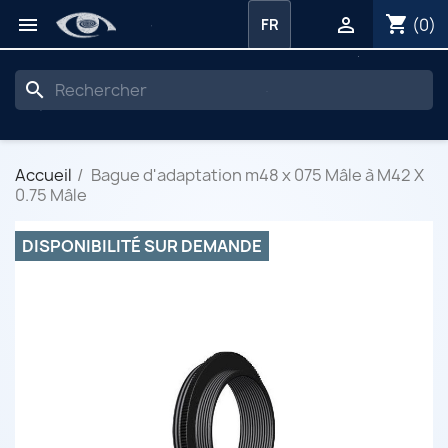
shopping_cart


(0)
FR
search
Accueil
Bague d'adaptation m48 x 075 Mâle à M42 X
0.75 Mâle
DISPONIBILITÉ SUR DEMANDE