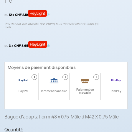
TTC
ou
12 x CHF 2.19
Prix d’achat incl. intérêts: CHF 26.28 | Taux d‘intérêt effectif: 9.90% | 12
mois.
ou
3 x CHF 8.65
Moyens de paiement disponibles
i
i
i
i
Paiement en
PayPal
Virement bancaire
PimPay
magasin
Bague d'adaptation m48 x 075 Mâle à M42 X 0.75 Mâle
Quantité