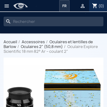
shopping_cart


(0)
FR
search
Accueil
Accessoires
Oculaires et lentilles de
Barlow
Oculaires 2" (50,8 mm)
Oculaire Explore
Scientific 18 mm 82° Ar – coulant 2"