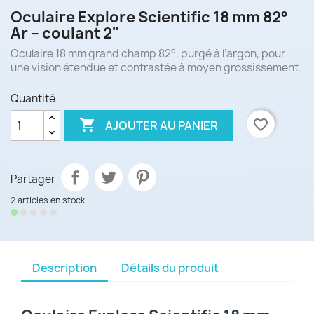
Oculaire Explore Scientific 18 mm 82°
Ar – coulant 2"
Oculaire 18 mm grand champ 82°, purgé à l’argon, pour
une vision étendue et contrastée à moyen grossissement.
Quantité

favorite_border
AJOUTER AU PANIER
Partager
2 articles en stock
Description
Détails du produit