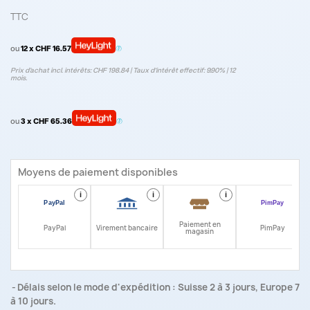
TTC
ou
12 x CHF 16.57
Prix d’achat incl. intérêts: CHF 198.84 | Taux d‘intérêt effectif: 9.90% | 12
mois.
ou
3 x CHF 65.36
Moyens de paiement disponibles
i
i
i
i
Paiement en
PayPal
Virement bancaire
PimPay
magasin
Délais selon le mode d'expédition : Suisse 2 à 3 jours, Europe 7
à 10 jours.