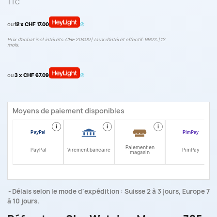
TTC
ou
12 x CHF 17.00
Prix d’achat incl. intérêts: CHF 204.00 | Taux d‘intérêt effectif: 9.90% | 12
mois.
ou
3 x CHF 67.09
Moyens de paiement disponibles
i
i
i
i
Paiement en
PayPal
Virement bancaire
PimPay
magasin
Délais selon le mode d'expédition : Suisse 2 à 3 jours, Europe 7
à 10 jours.