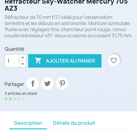
Réfracteur Sky-Watcher Mercury 705
AZ3
Réfracteur de 70 mm f/7,1 idéal pour l'observation
terrestre et les débuts en astronomie. Monture azimutale
fluide avec réglages fins, chercheur point rouge, renvoi
coudé redresseur 45°, deux oculaires au coulant 31,75 mm.
Quantité

favorite_border
AJOUTER AU PANIER
Partager
3 articles en stock
Description
Détails du produit