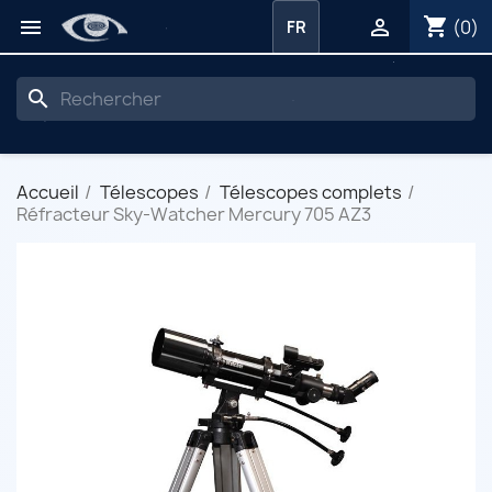
shopping_cart


(0)
FR
search
Accueil
Télescopes
Télescopes complets
Réfracteur Sky-Watcher Mercury 705 AZ3